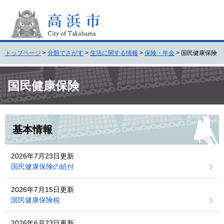
ペ
メ
ー
ニ
ジ
ュ
の
ー
先
を
トップページ
>
分類でさがす
>
生活に関する情報
>
保険・年金
>
国民健康保険
頭
飛
で
ば
本
す
し
文
国民健康保険
。
て
本
文
へ
基本情報
2026年7月23日更新
国民健康保険の給付
2026年7月15日更新
国民健康保険税
2026年6月23日更新