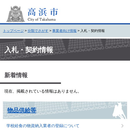
ペ
メ
ー
ニ
ジ
ュ
の
ー
先
を
トップページ
>
分類でさがす
>
事業者向け情報
>
入札・契約情報
頭
飛
で
ば
本
す
し
文
入札・契約情報
。
て
本
文
へ
新着情報
現在、掲載されている情報はありません。
物品供給等
学校給食の物資納入業者の登録について