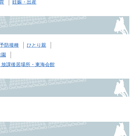
育
妊娠・出産
予防接種
ひとり親
稚園
・放課後居場所・東海会館