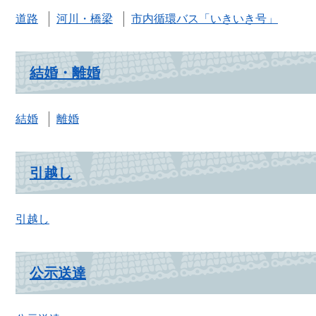
道路
河川・橋梁
市内循環バス「いきいき号」
結婚・離婚
結婚
離婚
引越し
引越し
公示送達