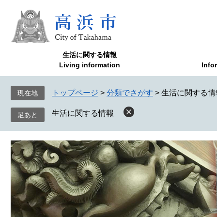
ペ
メ
ー
ニ
ジ
ュ
の
ー
先
を
生活に関する情報
頭
飛
Living information
Info
で
ば
す
し
トップページ
>
分類でさがす
>
生活に関する情
現在地
。
て
本
生活に関する情報
文
へ
本
文