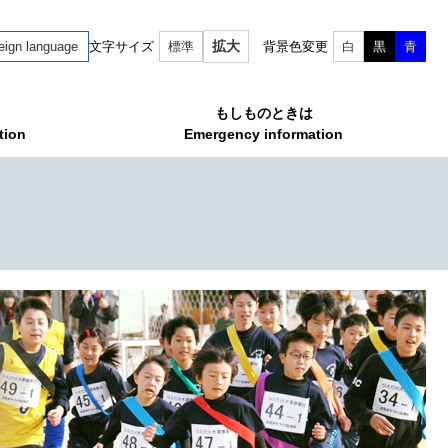
拡大
eign language
文字サイズ
標準
背景色変更
白
黒
青
もしものときは
tion
Emergency information