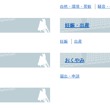
自然・環境・景観
騒音・
妊娠・出産
妊娠
出産
おくやみ
届出・申請