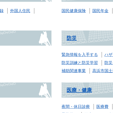
録
外国人住民
国民健康保険
国民年金
防災
緊急情報を入手する
ハザ
防災訓練と防災学習
防災
補助関連事業
高浜市国土
医療・健康
夜間・休日診療
医療費