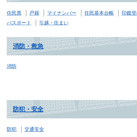
住民票
戸籍
マイナンバー
住民基本台帳
印鑑登
パスポート
引越・住まい
消防・救急
消防
防犯・安全
防犯
交通安全