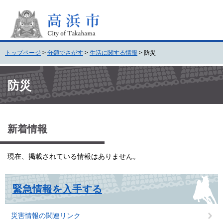
ペ
メ
ー
ニ
ジ
ュ
の
ー
先
を
トップページ
>
分類でさがす
>
生活に関する情報
>
防災
頭
飛
で
ば
本
す
し
文
防災
。
て
本
文
へ
新着情報
現在、掲載されている情報はありません。
緊急情報を入手する
災害情報の関連リンク