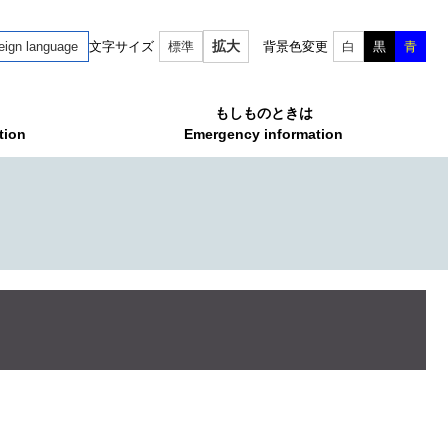
拡大
eign language
文字サイズ
標準
背景色変更
白
黒
青
もしものときは
tion
Emergency information