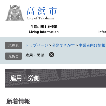
ペ
メ
ー
ニ
ジ
ュ
の
ー
先
を
生活に関する情報
頭
飛
Living information
Info
で
ば
す
し
トップページ
>
分類でさがす
>
事業者向け情報
現在地
。
て
本
雇用・労働
文
へ
本
雇用・労働
文
新着情報