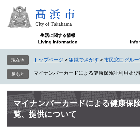
ペ
メ
ー
ニ
ジ
ュ
の
ー
先
を
生活に関する情報
頭
飛
Living information
Info
で
ば
す
し
トップページ
>
組織でさがす
>
市民窓口グルー
現在地
。
て
本
マイナンバーカードによる健康保険証利用及び
文
へ
本
マイナンバーカードによる健康保険
文
覧、提供について