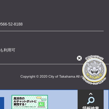
566-52-8188
 も利用可
閉
じ
る
Copyright © 2020 City of Takahama All rights reserved
情