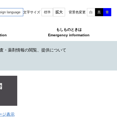
拡大
eign language
文字サイズ
標準
背景色変更
白
黒
青
もしものときは
tion
Emergency information
査・薬剤情報の閲覧、提供について
閲
ージ表示