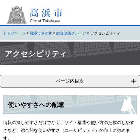
ペ
メ
ー
ニ
ジ
ュ
の
ー
先
を
トップページ
>
組織でさがす
>
総合政策グループ
>
アクセシビリティ
頭
飛
で
ば
本
す
し
文
アクセシビリティ
。
て
本
文
へ
ページ内目次
使いやすさへの配慮
情報の探しやすさだけでなく、サイト構造や使い方の把握のしやす
さなど、総合的な使いやすさ（ユーザビリティ）の向上に努めま
す。