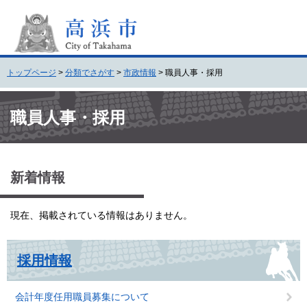
ペ
メ
ー
ニ
ジ
ュ
の
ー
先
を
トップページ
>
分類でさがす
>
市政情報
>
職員人事・採用
頭
飛
で
ば
本
す
し
文
職員人事・採用
。
て
本
文
へ
新着情報
現在、掲載されている情報はありません。
採用情報
会計年度任用職員募集について