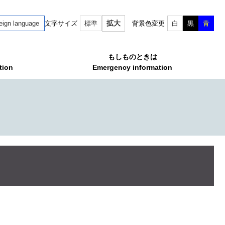
拡大
eign language
文字サイズ
標準
背景色変更
白
黒
青
もしものときは
tion
Emergency information