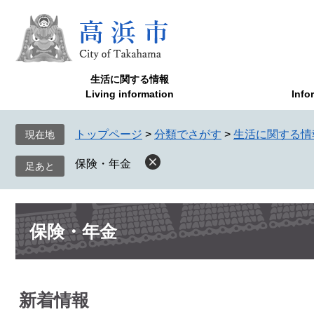
ペ
メ
ー
ニ
ジ
ュ
の
ー
先
を
生活に関する情報
頭
飛
Living information
Info
で
ば
す
し
トップページ
>
分類でさがす
>
生活に関する情
現在地
。
て
本
保険・年金
文
へ
本
保険・年金
文
新着情報