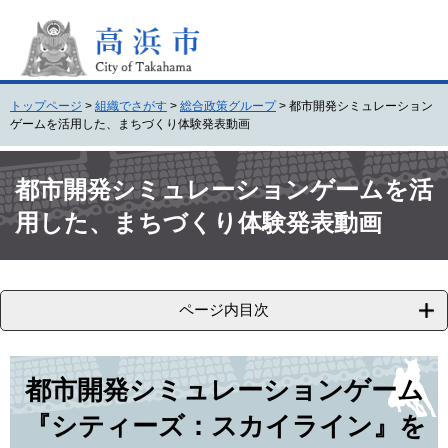
ペ
メ
ー
ニ
ジ
ュ
の
ー
先
を
トップページ
>
組織でさがす
>
総合政策グループ
>
都市開発シミュレーション
頭
飛
ゲームを活用した、まちづくり体験発表動画
で
ば
す
し
本
。
て
文
都市開発シミュレーションゲームを活
本
用した、まちづくり体験発表動画
文
へ
ページ内目次
都市開発シミュレーションゲーム
『シティーズ：スカイライン』を