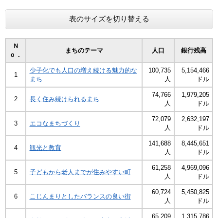
表のサイズを切り替える
Ｎ
まちのテーマ
人口
銀行残高
ｏ．
少子化でも人口の増え続ける魅力的な
100,735
5,154,466
1
まち
人
ドル
74,766
1,979,205
2
長く住み続けられるまち
人
ドル
72,079
2,632,197
3
エコなまちづくり
人
ドル
141,688
8,445,651
4
観光と教育
人
ドル
61,258
4,969,096
5
子どもから老人までが住みやすい町
人
ドル
60,724
5,450,825
6
こじんまりとしたバランスの良い街
人
ドル
65,209
1,315,786