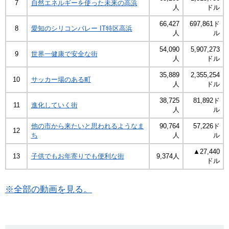
7
自然エネルギーを使った未来の高浜
人
ドル
66,427
697,861ド
8
愛知のシリコンバレー IT特区高浜
人
ル
54,090
5,907,273
9
世界一健康で安全な街
人
ドル
35,889
2,355,254
10
サッカー場のある町
人
ドル
38,725
81,892ド
11
進化していく街
人
ル
他の市から来たいと思われるようなま
90,764
57,226ド
12
ち
人
ル
▲27,440
13
子供でもお年寄りでも便利な街
9,374人
ドル
※全部の動画を見る。