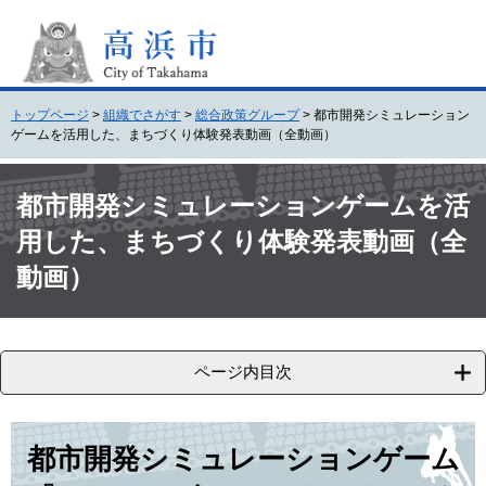
ペ
メ
ー
ニ
ジ
ュ
の
ー
先
を
トップページ
>
組織でさがす
>
総合政策グループ
>
都市開発シミュレーション
頭
飛
ゲームを活用した、まちづくり体験発表動画（全動画）
で
ば
す
し
本
。
て
文
都市開発シミュレーションゲームを活
本
用した、まちづくり体験発表動画（全
文
へ
動画）
ページ内目次
都市開発シミュレーションゲーム