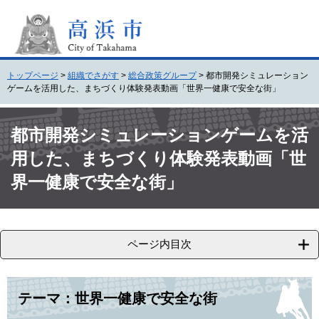
ペ
メ
ー
ニ
ジ
ュ
の
ー
先
を
トップページ
>
組織でさがす
>
総合政策グループ
>
都市開発シミュレーション
頭
飛
ゲームを活用した、まちづくり体験発表動画「世界一健康で安全な街」
で
ば
す
し
本
。
て
文
都市開発シミュレーションゲームを活
本
用した、まちづくり体験発表動画「世
文
へ
界一健康で安全な街」
ページ内目次
テーマ：世界一健康で安全な街