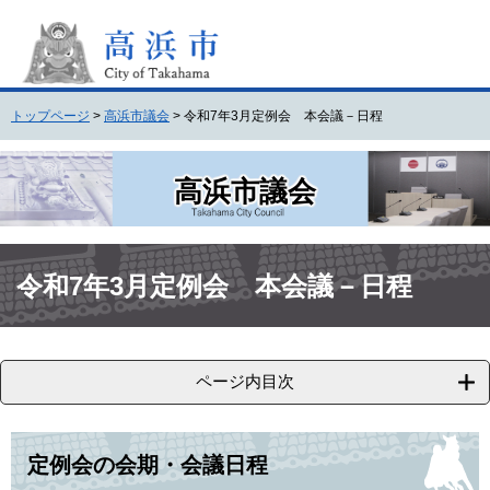
ペ
メ
ー
ニ
ジ
ュ
の
ー
先
を
トップページ
>
高浜市議会
>
令和7年3月定例会 本会議－日程
頭
飛
で
ば
す
し
高浜市議会
。
て
本
文
本
へ
文
令和7年3月定例会 本会議－日程
ページ内目次
定例会の会期・会議日程