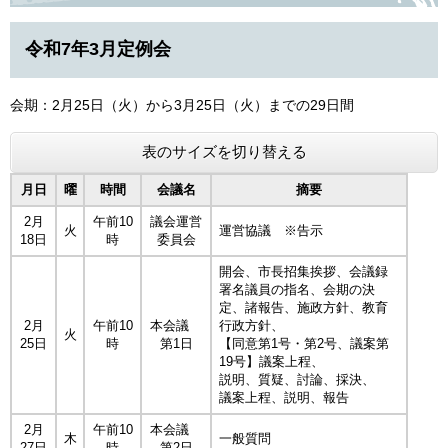
令和7年3月定例会
会期：2月25日（火）から3月25日（火）までの29日間
表のサイズを切り替える
月日
曜
時間
会議名
摘要
2月
午前10
議会運営
火
運営協議 ※告示
18日
時
委員会
開会、市長招集挨拶、会議録
署名議員の指名、会期の決
定、諸報告、施政方針、教育
2月
午前10
本会議
行政方針、
火
25日
時
第1日
【同意第1号・第2号、議案第
19号】議案上程、
説明、質疑、討論、採決、
議案上程、説明、報告
2月
午前10
本会議
木
一般質問
27日
時
第2日