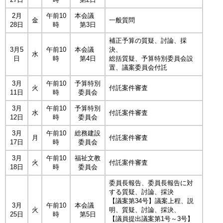
2月
午前10
本会議
金
一般質問
28日
時
第3日
補正予算の質疑、討論、採
3月5
午前10
本会議
決、
水
日
時
第4日
総括質疑、予算特別委員会設
置、議案委員会付託
3月
午前10
予算特別
火
付託案件審査
11日
時
委員会
3月
午前10
予算特別
水
付託案件審査
12日
時
委員会
3月
午前10
総務建設
月
付託案件審査
17日
時
委員会
3月
午前10
福祉文教
火
付託案件審査
18日
時
委員会
委員長報告、委員長報告に対
する質疑、討論、採決
【議案第34号】議案上程、説
3月
午前10
本会議
火
明、質疑、討論、採決、
25日
時
第5日
【議員提出議案第1号～3号】