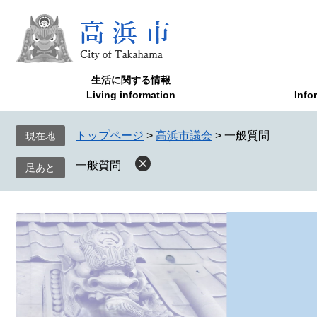
ペ
メ
ー
ニ
ジ
ュ
の
ー
先
を
生活に関する情報
頭
飛
Living information
Info
で
ば
す
し
トップページ
>
高浜市議会
>
一般質問
現在地
。
て
本
一般質問
文
へ