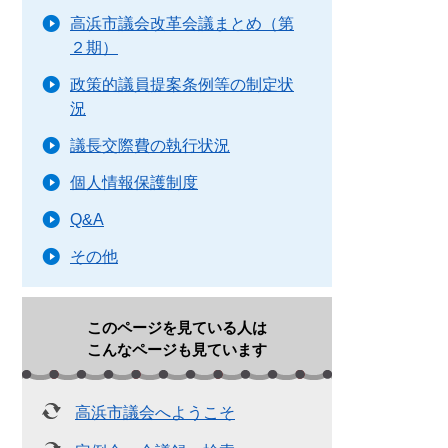
高浜市議会改革会議まとめ（第
２期）
政策的議員提案条例等の制定状
況
議長交際費の執行状況
個人情報保護制度
Q&A
その他
このページを見ている人は
こんなページも見ています
高浜市議会へようこそ