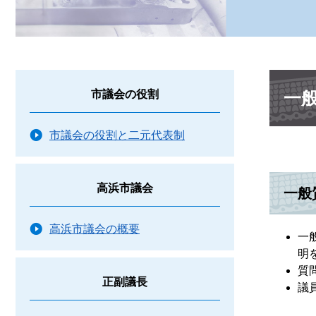
本
一
市議会の役割
文
市議会の役割と二元代表制
高浜市議会
一般
高浜市議会の概要
一
明
質
正副議長
議