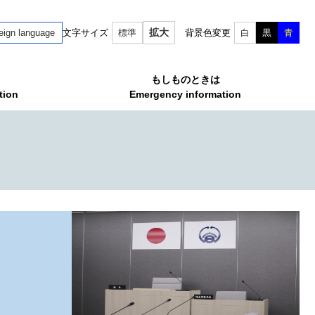
拡大
eign language
文字サイズ
標準
背景色変更
白
黒
青
もしものときは
tion
Emergency information