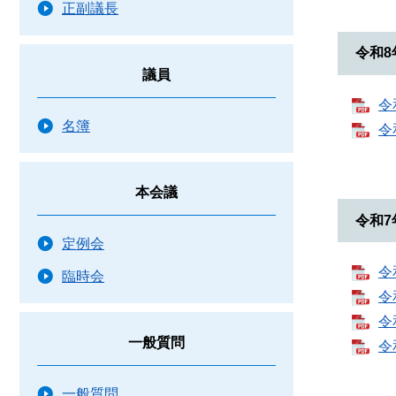
正副議長
令和8
議員
令
名簿
令
本会議
令和7
定例会
令
臨時会
令
令
一般質問
令
一般質問