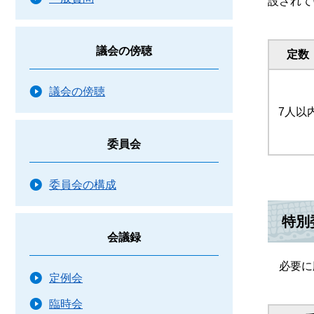
設されて
議会の傍聴
定数
議会の傍聴
7人以
委員会
委員会の構成
特別
会議録
必要に応
定例会
臨時会