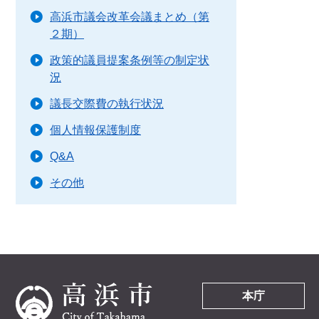
高浜市議会改革会議まとめ（第
２期）
政策的議員提案条例等の制定状
況
議長交際費の執行状況
個人情報保護制度
Q&A
その他
本庁