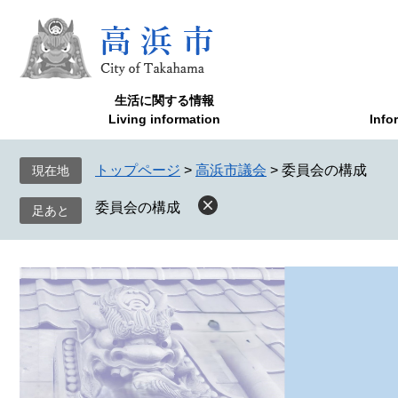
ペ
メ
ー
ニ
ジ
ュ
の
ー
先
を
生活に関する情報
頭
飛
Living information
Info
で
ば
す
し
トップページ
>
高浜市議会
>
委員会の構成
現在地
。
て
本
委員会の構成
文
へ