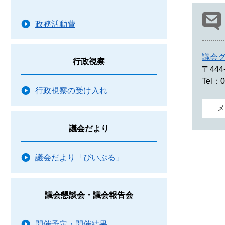
政務活動費
議会
行政視察
〒444
Tel：0
行政視察の受け入れ
メ
議会だより
議会だより「ぴいぷる」
議会懇談会・議会報告会
開催予定・開催結果