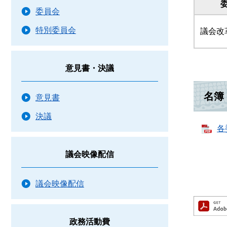
委員会
特別委員会
議会改
意見書・決議
名簿
意見書
決議
各
議会映像配信
議会映像配信
政務活動費