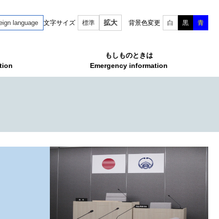
拡大
eign language
文字サイズ
標準
背景色変更
白
黒
青
もしものときは
tion
Emergency information