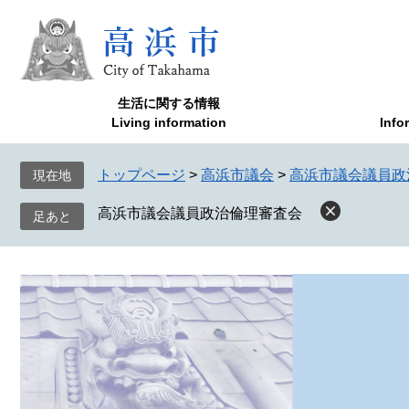
ペ
メ
ー
ニ
ジ
ュ
の
ー
先
を
生活に関する情報
頭
飛
Living information
Info
で
ば
す
し
トップページ
>
高浜市議会
>
高浜市議会議員政
現在地
。
て
本
高浜市議会議員政治倫理審査会
文
へ