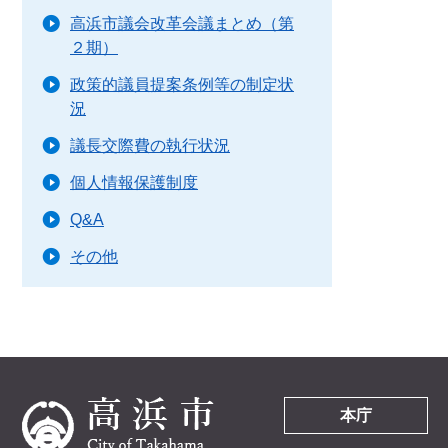
高浜市議会改革会議まとめ（第
２期）
政策的議員提案条例等の制定状
況
議長交際費の執行状況
個人情報保護制度
Q&A
その他
本庁