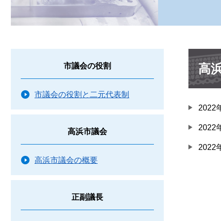
本
高
市議会の役割
文
市議会の役割と二元代表制
202
202
高浜市議会
202
高浜市議会の概要
正副議長