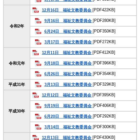
12月16日 福祉文教委員会
[PDF422KB]
9月16日 福祉文教委員会
[PDF280KB]
令和2年
6月24日 福祉文教委員会
[PDF350KB]
3月17日 福祉文教委員会
[PDF272KB]
12月11日 福祉文教委員会
[PDF412KB]
9月18日 福祉文教委員会
[PDF396KB]
令和元年
6月26日 福祉文教委員会
[PDF354KB]
3月13日 福祉文教委員会
[PDF329KB]
平成31年
12月12日 福祉文教委員会
[PDF395KB]
9月19日 福祉文教委員会
[PDF406KB]
平成30年
6月20日 福祉文教委員会
[PDF292KB]
3月14日 福祉文教委員会
[PDF300KB]
12月13日 福祉文教委員会
[PDF430KB]