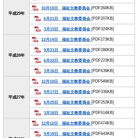
10月10日 福祉文教委員会
[PDF260KB]
平成29年
6月21日 福祉文教委員会
[PDF207KB]
3月15日 福祉文教委員会
[PDF324KB]
12月14日 福祉文教委員会
[PDF273KB]
9月21日 福祉文教委員会
[PDF280KB]
平成28年
6月22日 福祉文教委員会
[PDF223KB]
3月16日 福祉文教委員会
[PDF639KB]
12月10日 福祉文教委員会
[PDF549KB]
9月17日 福祉文教委員会
[PDF335KB]
平成27年
6月25日 福祉文教委員会
[PDF253KB]
3月18日 福祉文教委員会
[PDF514KB]
12月12日 福祉文教委員会
[PDF474KB]
9月19日 福祉文教委員会
[PDF643KB]