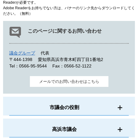
Readerが必要です。
Adobe Readerをお持ちでない方は、バナーのリンク先からダウンロードしてく
ださい。（無料）
このページに関するお問い合わせ
議会グループ
代表
〒444-1398
愛知県高浜市青木町四丁目1番地2
Tel：0566-95-9544
Fax：0566-52-1122
メールでのお問い合わせはこちら
市議会の役割
高浜市議会