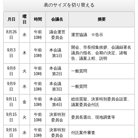
表のサイズを切り替える
曜
月日
時間
会議名
摘要
日
8月26
午前
議会運営
水
運営協議 ※告示
日
10時
委員会
開会、市長招集挨拶、会議録署名
9月3
午前
本会議
木
議員の指名、会期の決定、諸報
日
10時
第1日
告、議案上程、説明
9月8
午前
本会議
火
一般質問
日
10時
第2日
9月9
午前
本会議
水
一般質問
日
10時
第3日
9月11
午前
本会議
総括質疑、決算特別委員会設置、
金
日
10時
第4日
議案委員会付託
9月15
午前
決算特別
火
委員長選出、現地調査等
日
10時
委員会
9月16
午前
決算特別
水
付託案件審査
日
10時
委員会