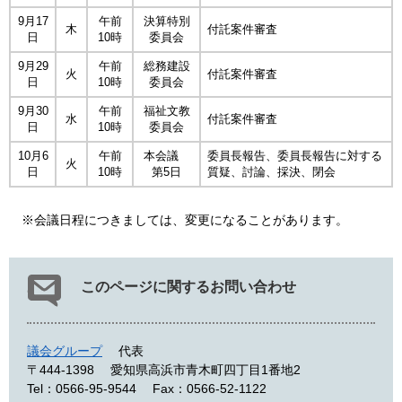
9月17
午前
決算特別
木
付託案件審査
日
10時
委員会
9月29
午前
総務建設
火
付託案件審査
日
10時
委員会
9月30
午前
福祉文教
水
付託案件審査
日
10時
委員会
10月6
午前
本会議
委員長報告、委員長報告に対する
火
日
10時
第5日
質疑、討論、採決、閉会
※会議日程につきましては、変更になることがあります。
このページに関するお問い合わせ
議会グループ
代表
〒444-1398
愛知県高浜市青木町四丁目1番地2
Tel：0566-95-9544
Fax：0566-52-1122