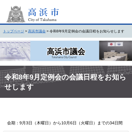
ペ
メ
ー
ニ
ジ
ュ
の
ー
先
を
トップページ
>
高浜市議会
>
令和8年9月定例会の会議日程をお知らせします
頭
飛
で
ば
す
し
高浜市議会
。
て
本
文
本
へ
文
令和8年9月定例会の会議日程をお知ら
せします
会期：9月3日（木曜日）から10月6日（火曜日）までの34日間