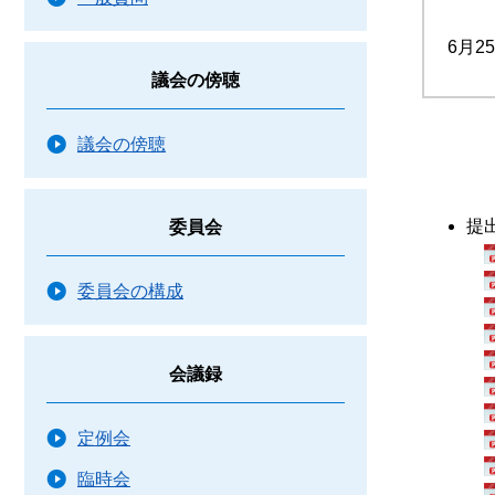
6月2
議会の傍聴
議会の傍聴
提
委員会
委員会の構成
会議録
定例会
臨時会