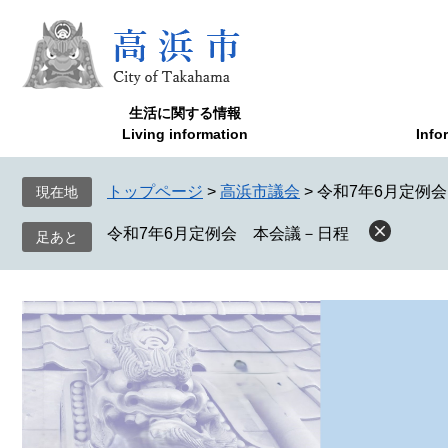
ペ
メ
ー
ニ
ジ
ュ
の
ー
先
を
生活に関する情報
頭
飛
Living information
Info
で
ば
す
し
トップページ
>
高浜市議会
>
令和7年6月定例
現在地
。
て
本
令和7年6月定例会 本会議－日程
文
へ