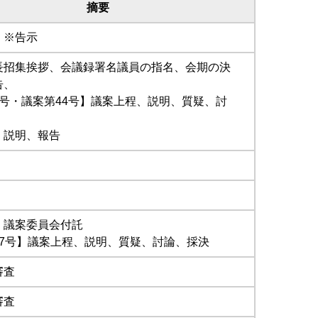
摘要
 ※告示
長招集挨拶、会議録署名議員の指名、会期の決
告、
1号・議案第44号】議案上程、説明、質疑、討
、
、説明、報告
、議案委員会付託
47号】議案上程、説明、質疑、討論、採決
審査
審査