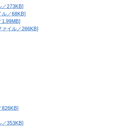
273KB]
／68KB]
99MB]
イル／266KB]
26KB]
353KB]