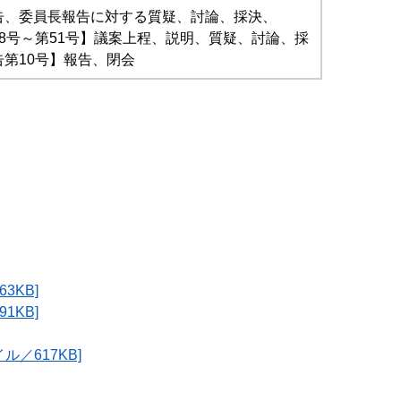
告、委員長報告に対する質疑、討論、採決、
8号～第51号】議案上程、説明、質疑、討論、採
告第10号】報告、閉会
3KB]
1KB]
／617KB]