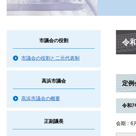
本
令
市議会の役割
文
市議会の役割と二元代表制
高浜市議会
定例
高浜市議会の概要
令和7
正副議長
会期：6