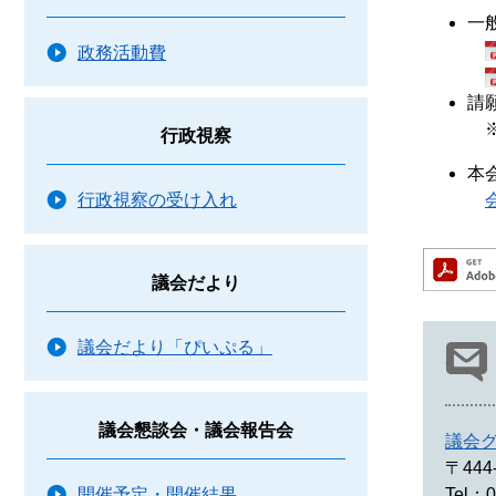
一
政務活動費
請
※
行政視察
本
行政視察の受け入れ
議会だより
議会だより「ぴいぷる」
議会懇談会・議会報告会
議会
〒444
Tel：0
開催予定・開催結果