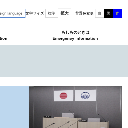
拡大
eign language
文字サイズ
標準
背景色変更
白
黒
青
もしものときは
tion
Emergency information