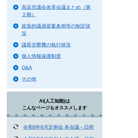
高浜市議会改革会議まとめ（第
２期）
政策的議員提案条例等の制定状
況
議長交際費の執行状況
個人情報保護制度
Q&A
その他
AI(人工知能)は
こんなページもオススメします
令和8年6月定例会 本会議－日程