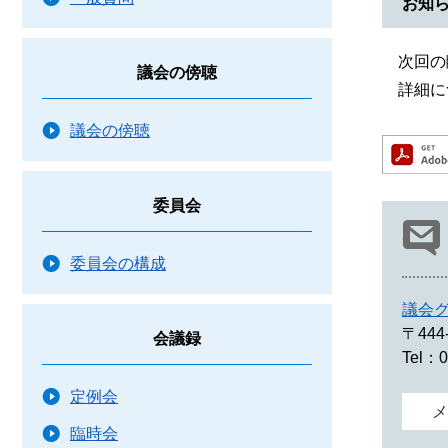
お知
次回の
議会の傍聴
詳細に
議会の傍聴
委員会
委員会の構成
議会
〒444
会議録
Tel：0
定例会
メ
臨時会