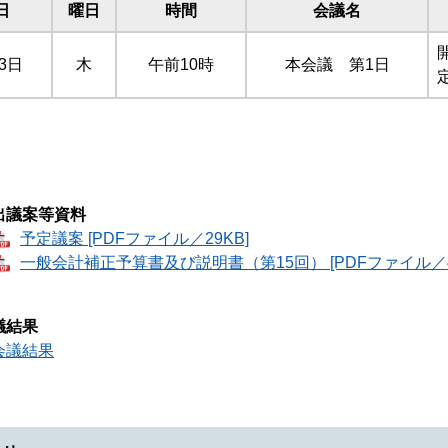
日
曜日
時間
会議名
3日
木
午前10時
本会議 第1日
出議案等資料
予定議案 [PDFファイル／29KB]
一般会計補正予算書及び説明書（第15回） [PDFファイル／46
議結果
会議結果