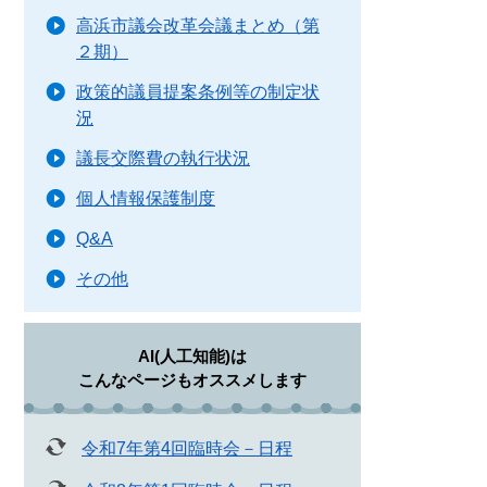
高浜市議会改革会議まとめ（第
２期）
政策的議員提案条例等の制定状
況
議長交際費の執行状況
個人情報保護制度
Q&A
その他
AI(人工知能)は
こんなページもオススメします
令和7年第4回臨時会－日程