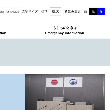
拡大
eign language
文字サイズ
標準
背景色変更
白
黒
青
もしものときは
tion
Emergency information