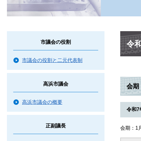
本
令
市議会の役割
文
市議会の役割と二元代表制
高浜市議会
会期
高浜市議会の概要
令和7
正副議長
会期：1