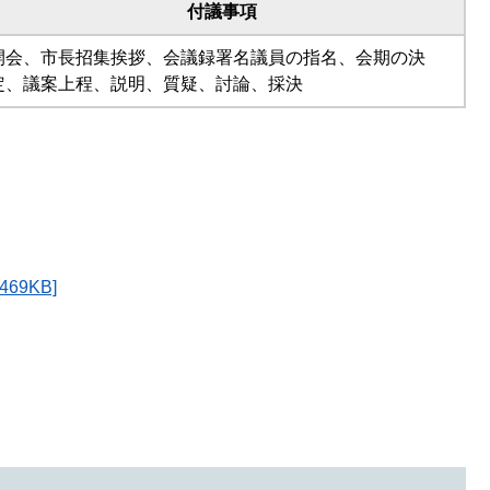
付議事項
開会、市長招集挨拶、会議録署名議員の指名、会期の決
定、議案上程、説明、質疑、討論、採決
9KB]