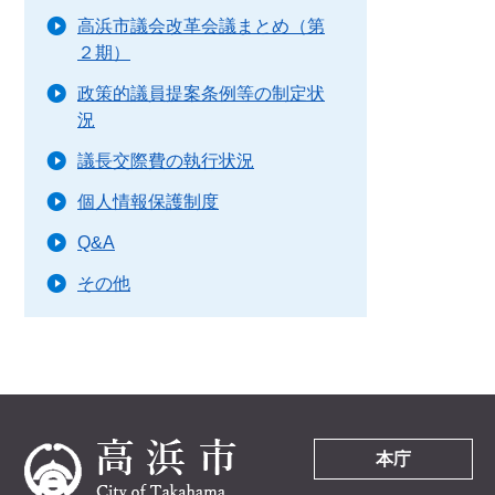
高浜市議会改革会議まとめ（第
２期）
政策的議員提案条例等の制定状
況
議長交際費の執行状況
個人情報保護制度
Q&A
その他
本庁