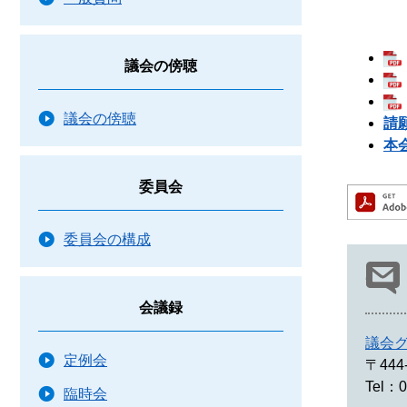
議会の傍聴
議会の傍聴
請
本
委員会
委員会の構成
会議録
議会
定例会
〒444
Tel：0
臨時会