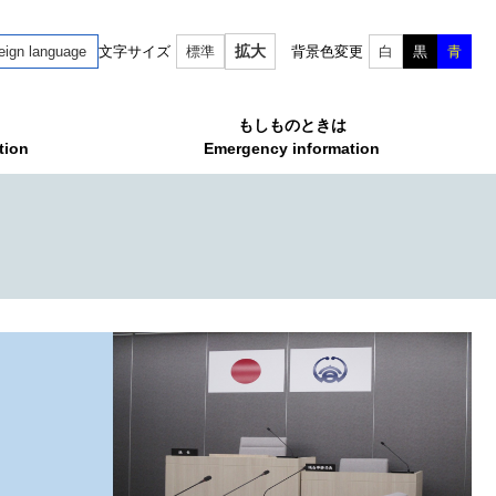
拡大
eign language
文字サイズ
標準
背景色変更
白
黒
青
もしものときは
tion
Emergency information