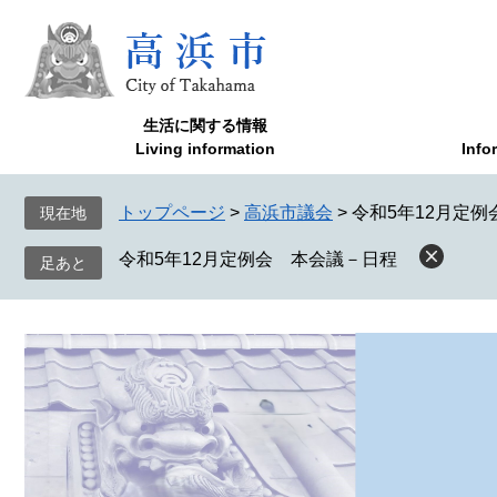
ペ
メ
ー
ニ
ジ
ュ
の
ー
先
を
生活に関する情報
頭
飛
Living information
Info
で
ば
す
し
トップページ
>
高浜市議会
>
令和5年12月定
現在地
。
て
本
令和5年12月定例会 本会議－日程
文
へ