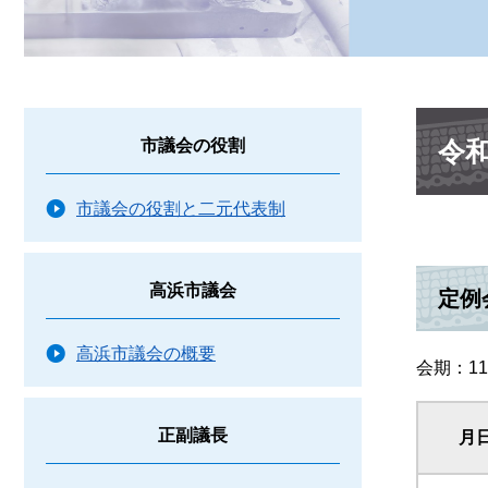
本
令
市議会の役割
文
市議会の役割と二元代表制
高浜市議会
定例
高浜市議会の概要
会期：1
正副議長
月