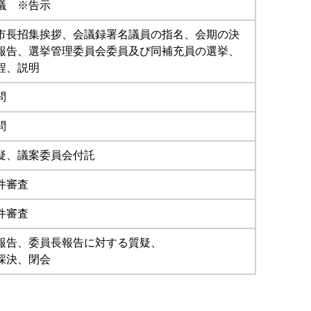
議 ※告示
市長招集挨拶、会議録署名議員の指名、会期の決
報告、選挙管理委員会委員及び同補充員の選挙、
程、説明
問
問
疑、議案委員会付託
件審査
件審査
報告、委員長報告に対する質疑、
採決、閉会