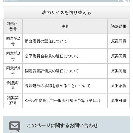
表のサイズを切り替える
種類・
件名
議決結果
番号
同意第2
​監査委員の選任について
原案同意
号
同意第3
公平委員会委員の選任について
原案同意
号
同意第4
固定資産評価員の選任について
原案同意
号
承認第1
専決処分の承認を求めることについて
原案承認
号
議案第
令和5年度高浜市一般会計補正予算（第1回）
原案可決
37号
このページに関するお問い合わせ