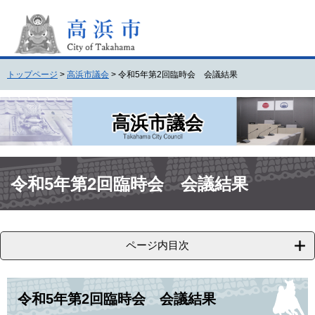
ペ
メ
ー
ニ
ジ
ュ
の
ー
先
を
トップページ
>
高浜市議会
>
令和5年第2回臨時会 会議結果
頭
飛
で
ば
す
し
高浜市議会
。
て
本
文
本
へ
文
令和5年第2回臨時会 会議結果
ページ内目次
令和5年第2回臨時会 会議結果