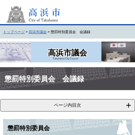
ペ
メ
ー
ニ
ジ
ュ
の
ー
先
を
トップページ
>
高浜市議会
>
懲罰特別委員会 会議録
頭
飛
で
ば
す
し
高浜市議会
。
て
本
文
本
へ
文
懲罰特別委員会 会議録
ページ内目次
懲罰特別委員会