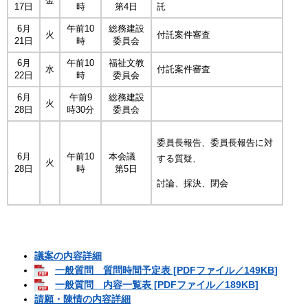
金
17日
時
第4日
託
6月
午前10
総務建設
火
付託案件審査
21日
時
委員会
6月
午前10
福祉文教
水
付託案件審査
22日
時
委員会
6月
午前9
総務建設
火
28日
時30分
委員会
委員長報告、委員長報告に対
6月
午前10
本会議
する質疑、
火
28日
時
第5日
討論、採決、閉会
議案の内容詳細
一般質問 質問時間予定表 [PDFファイル／149KB]
一般質問 内容一覧表 [PDFファイル／189KB]
請願・陳情の内容詳細