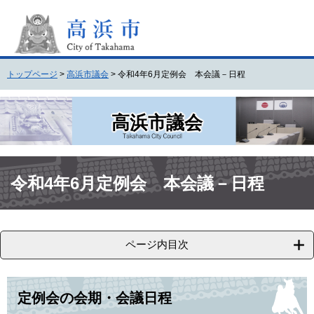
ペ
メ
ー
ニ
ジ
ュ
の
ー
先
を
トップページ
>
高浜市議会
>
令和4年6月定例会 本会議－日程
頭
飛
で
ば
す
し
高浜市議会
。
て
本
文
本
へ
文
令和4年6月定例会 本会議－日程
ページ内目次
定例会の会期・会議日程