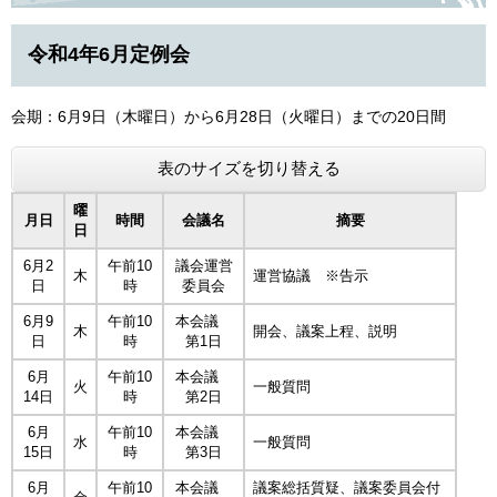
令和4年6月定例会
会期：6月9日（木曜日）から6月28日（火曜日）までの20日間
表のサイズを切り替える
曜
月日
時間
会議名
摘要
日
6月2
午前10
議会運営
木
運営協議 ※告示
日
時
委員会
6月9
午前10
本会議
木
開会、議案上程、説明
日
時
第1日
6月
午前10
本会議
火
一般質問
14日
時
第2日
6月
午前10
本会議
水
一般質問
15日
時
第3日
6月
午前10
本会議
議案総括質疑、議案委員会付