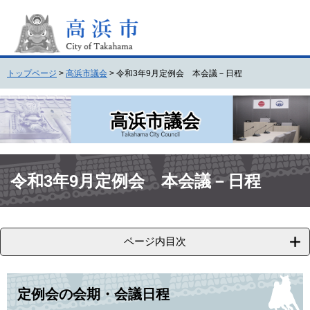
ペ
メ
ー
ニ
ジ
ュ
の
ー
先
を
トップページ
>
高浜市議会
>
令和3年9月定例会 本会議－日程
頭
飛
で
ば
す
し
高浜市議会
。
て
本
文
本
へ
文
令和3年9月定例会 本会議－日程
ページ内目次
定例会の会期・会議日程