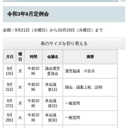
令和3年9月定例会
会期：9月21日（火曜日）から10月19日（火曜日）まで
表のサイズを切り替える
曜
月日
時間
会議名
摘要
日
9月
午前10
議会運営
月
運営協議 ※告示
13日
時
委員会
9月
午前10
本会議
火
開会、議案上程、説明
21日
時
第1日
9月
午前10
本会議
月
一般質問
27日
時
第2日
9月
午前10
本会議
火
一般質問
28日
時
第3日