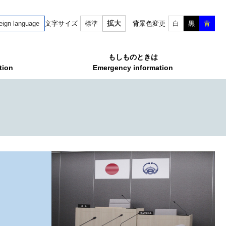
拡大
eign language
文字サイズ
標準
背景色変更
白
黒
青
もしものときは
tion
Emergency information