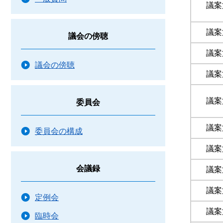
議案
議案
議会の傍聴
議案
議会の傍聴
議案
議案
委員会
議案
委員会の構成
議案
会議録
議案
議案
定例会
議案
臨時会