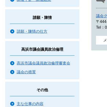
議会
請願・陳情
〒444
Tel：0
請願・陳情の仕方
メ
高浜市議会議員政治倫理
高浜市議会議員政治倫理審査会
議会の措置
その他
主な仕事の内容