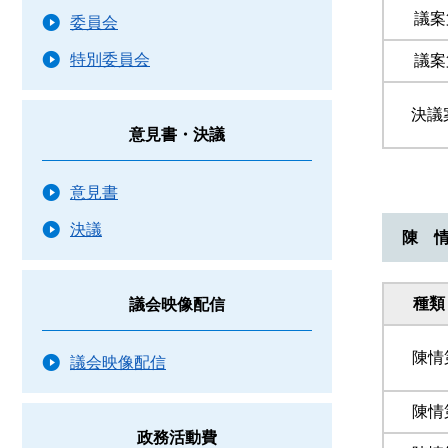
議案
委員会
特別委員会
議案
決議
意見書・決議
意見書
決議
陳 
種類
議会映像配信
陳情
議会映像配信
陳情
政務活動費