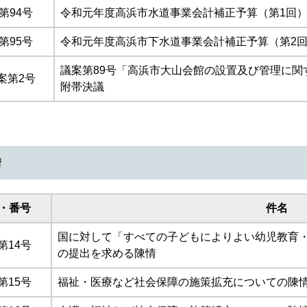
第94号
令和元年度高浜市水道事業会計補正予算（第1回
第95号
令和元年度高浜市下水道事業会計補正予算（第2
議案第89号「高浜市大山会館の設置及び管理に関
案第2号
附帯決議
情
・番号
件名
国に対して「すべての子どもによりよい幼児教育
第14号
の提出を求める陳情
第15号
福祉・医療など社会保障の施策拡充についての陳