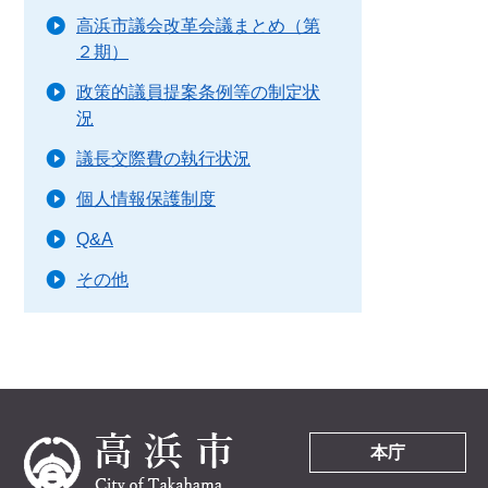
高浜市議会改革会議まとめ（第
２期）
政策的議員提案条例等の制定状
況
議長交際費の執行状況
個人情報保護制度
Q&A
その他
本庁