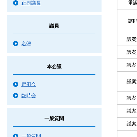
承認
正副議長
諮問
議員
議案
名簿
議案
議案
本会議
議案
定例会
臨時会
議案
議案
一般質問
議案
一般質問