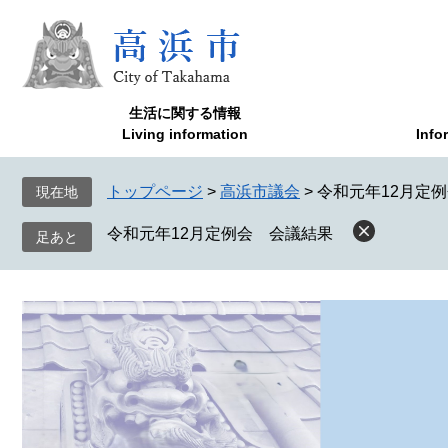
ペ
メ
ー
ニ
ジ
ュ
の
ー
先
を
生活に関する情報
頭
飛
Living information
Info
で
ば
す
し
トップページ
>
高浜市議会
>
令和元年12月定
現在地
。
て
本
令和元年12月定例会 会議結果
文
へ