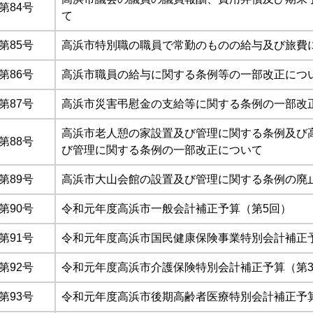
第84号
て
第85号
高浜市特別職の職員で常勤のものの給与及び旅費
第86号
高浜市職員の給与に関する条例等の一部改正につ
第87号
高浜市災害弔慰金の支給等に関する条例の一部改
高浜市老人憩の家設置及び管理に関する条例及び
第88号
び管理に関する条例の一部改正について
第89号
高浜市大山会館の設置及び管理に関する条例の廃
第90号
令和元年度高浜市一般会計補正予算（第5回）
第91号
令和元年度高浜市国民健康保険事業特別会計補正
第92号
令和元年度高浜市介護保険特別会計補正予算（第
第93号
令和元年度高浜市後期高齢者医療特別会計補正予