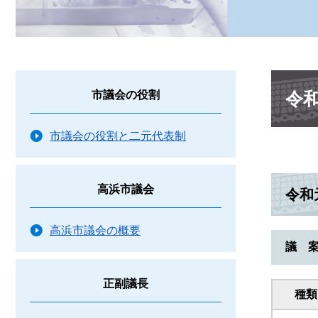
本
令
市議会の役割
文
市議会の役割と二元代表制
高浜市議会
令和
高浜市議会の概要
議 
正副議長
種類