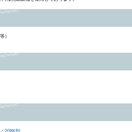
報等）
208KB]