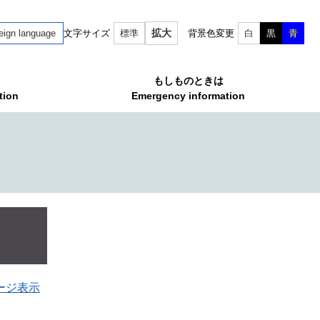
拡大
eign language
文字サイズ
標準
背景色変更
白
黒
青
もしものときは
tion
Emergency information
ージ表示