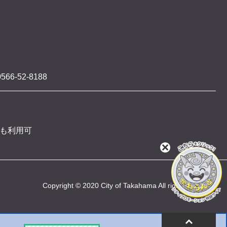
566-52-8188
 も利用可
閉
じ
る
Copyright © 2020 City of Takahama All rights reserved