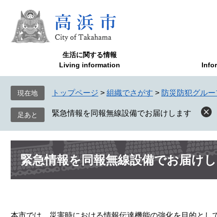
ペ
メ
ー
ニ
ジ
ュ
の
ー
先
を
生活に関する情報
頭
飛
Living information
Info
で
ば
す
し
トップページ
>
組織でさがす
>
防災防犯グルー
現在地
。
て
本
緊急情報を同報無線設備でお届けします
文
へ
本
緊急情報を同報無線設備でお届け
文
本市では、災害時における情報伝達機能の強化を目的とし