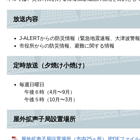
放送内容
J-ALERTからの防災情報（緊急地震速報、大津波警
市役所からの防災情報、避難に関する情報
定時放送（夕焼け小焼け）
毎週日曜日
午後６時（4月〜9月）
午後５時（10月〜3月）
屋外拡声子局設置場所
屋外拡声子局設置場所（市内25ヶ所） [PDFファイル／