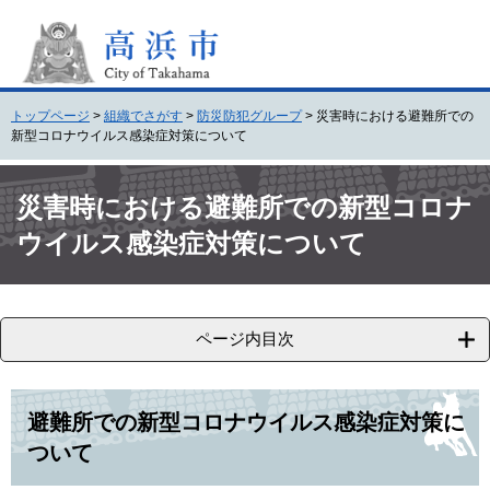
ペ
メ
ー
ニ
ジ
ュ
の
ー
先
を
トップページ
>
組織でさがす
>
防災防犯グループ
>
災害時における避難所での
頭
飛
新型コロナウイルス感染症対策について
で
ば
す
し
本
。
て
文
災害時における避難所での新型コロナ
本
ウイルス感染症対策について
文
へ
ページ内目次
避難所での新型コロナウイルス感染症対策に
ついて