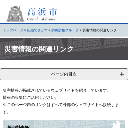
ペ
メ
ー
ニ
ジ
ュ
の
ー
先
を
トップページ
>
組織でさがす
>
防災防犯グループ
>
災害情報の関連リンク
頭
飛
で
ば
本
す
し
文
災害情報の関連リンク
。
て
本
文
へ
ページ内目次
災害情報が掲載されているウェブサイトを紹介しています。
情報の収集にご活用ください。
※このページ内のリンクはすべて外部のウェブサイトへ接続しま
す。