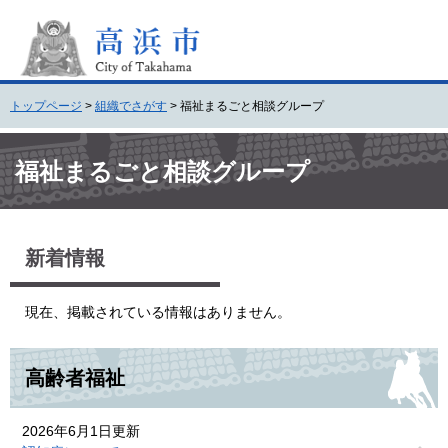
ペ
メ
ー
ニ
ジ
ュ
の
ー
先
を
トップページ
>
組織でさがす
>
福祉まるごと相談グループ
頭
飛
で
ば
本
す
し
文
福祉まるごと相談グループ
。
て
本
文
へ
新着情報
現在、掲載されている情報はありません。
高齢者福祉
2026年6月1日更新