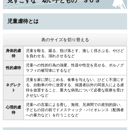
見すごすな 幼い子どもの ＳＯＳ
児童虐待とは
表のサイズを切り替える
身体的虐
児童を殴る、蹴る、投げ落とす、激しく揺さぶる、やけど
待
を負わせる、溺れさせるなど
児童への性的行為の強要、性器や性交を見せる、ポルノグ
性的虐待
ラフィの被写体にするなど
児童を家に閉じこめる、食事を与えない、ひどく不潔にす
ネグレク
る、自動車の中に放置する、保護者以外の同居人による虐
ト
待を放置すること、重大な病気について必要な医療を受け
させないなど
児童への言葉による脅し、無視、兄弟間での差別的扱い、
心理的虐
子どもの目の前でドメスティック・バイオレンス（配偶者
待
への暴力など）を行うことなど