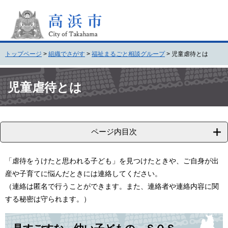
ペ
メ
ー
ニ
ジ
ュ
の
ー
先
を
トップページ
>
組織でさがす
>
福祉まるごと相談グループ
>
児童虐待とは
頭
飛
で
ば
本
す
し
文
児童虐待とは
。
て
本
文
へ
ページ内目次
「虐待をうけたと思われる子ども」を見つけたときや、ご自身が出
産や子育てに悩んだときには連絡してください。
（連絡は匿名で行うことができます。また、連絡者や連絡内容に関
する秘密は守られます。）