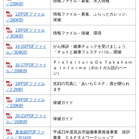
情報ファイル－募集、求人情報
／239KB]
12[PDFファイル
情報ファイル－募集、ふらっとカレッジ、
保健
／280KB]
13[PDFファイル
情報ファイル－保健、環境
／303KB]
14-15[PDFファイ
がん検診・健康チェックを受けましょう、
「チョイと健康フェスティバル」開催
ル／304KB]
Ｐｒｅｆｅｉｔｕｒａ Ｄｅ Ｔａｋａｈａｍ
16-17[PDFファイ
ａ Ｉｎｆｏｒｍａ（ポルトガル語のペー
ル／208KB]
ジ）
18[PDFファイル
笑顔の写真に「あいちＣＡＰ」賞が贈られ
ます
／2.2MB]
19[PDFファイル
保健ガイド
／229KB]
20-21[PDFファイ
保健ガイド
ル／150KB]
裏表紙[PDFファ
平成21年度高浜市協働事業推進事業 採択
事業 ＣＡＰ大人ワークショップ
イル／351KB]