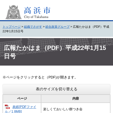
ペ
メ
ー
ニ
ジ
ュ
の
ー
先
を
トップページ
>
組織でさがす
>
総合政策グループ
>
広報たかはま（PDF）平成
頭
飛
22年1月15日号
で
ば
す
し
本
。
て
文
広報たかはま（PDF）平成22年1月15
本
日号
文
へ
※ページをクリックすると（PDF)が開きます。
表のサイズを切り替える
ページ
内容
表紙[PDFファイ
楽しくておいしい餅つき会
ル／1.8MB]