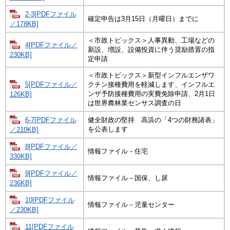
2-3[PDFファイル
確定申告は3月15日（月曜日）までに
／178KB]
＜市政トピックス＞人事異動、工場などの
4[PDFファイル／
新設、増設、設備投資に伴う奨励措置の指
230KB]
定申請
＜市政トピックス＞新型インフルエンザワ
5[PDFファイル／
クチン接種費用を軽減します、インフルエ
ンザ予防接種費用の実費免除申請、2月1日
126KB]
は世界農林業センサス調査の日
6-7[PDFファイル
健全財政の堅持 高浜の「4つの財務諸表」
を公表します
／210KB]
8[PDFファイル／
情報ファイル－住宅
330KB]
9[PDFファイル／
情報ファイル－国保、し尿
236KB]
10[PDFファイル
情報ファイル－児童センター
／230KB]
11[PDFファイル