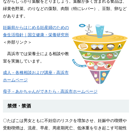
ながらしっかり葉酸をとりましょう。葉酸が多く含まれる食品は、
緑黄色野菜、のりなどの藻類、肉類（特にレバー）、豆類、卵など
があります。
妊娠前からはじめる妊産婦のための
食生活指針｜国立健康・栄養研究所
＜外部リンク＞
高浜市では栄養士による相談や教
室を実施しています。
成人－各種相談および講座 - 高浜市
ホームページ
母子－あかちゃんができたら - 高浜市ホームページ
禁煙・禁酒
〇たばこは男女ともに不妊症のリスクを増加させ、妊娠中の喫煙や
受動喫煙は、流産、早産、周産期死亡、低体重を引き起こす可能性