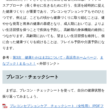
スアプローチ（長く幸せに生きるために行う、生涯を経時的に捉え
た健康づくり）が重要であり、プレコンセプションケアもそのひと
つです。例えば、こどもの頃から健康づくりに取り組むことは、健
やかな発育と将来の健康の基礎となり、成人期においては、よりよ
い生活習慣を保つことで疾病を予防し、高齢期の身体機能の維持に
つながります。高齢期においても、望ましい生活習慣を維持し、個
に合った健康づくりを続けることは、フレイル予防や介護予防にな
ります。
参考：
第3次 健康たかはま21について - 高浜市ホームページ
、
ま
なブック | まるっと！
＜外部リンク＞
プレコン・チェックシート
まずは、プレコン・チェックシートを使って、自分の健康状態を
振り返ってみましょう。
プレコンセプションケア チェックシート（女性用） [PDFフ