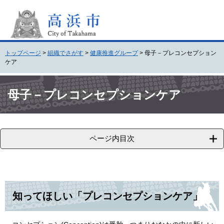
ペ
メ
ー
ニ
ジ
ュ
の
ー
先
を
トップページ
>
組織でさがす
>
健康推進グループ
>
母子－プレコンセプション
頭
飛
ケア
で
ば
す
し
本
。
て
文
母子－プレコンセプションケア
本
文
へ
ページ内目次
知ってほしい「プレコンセプションケア」