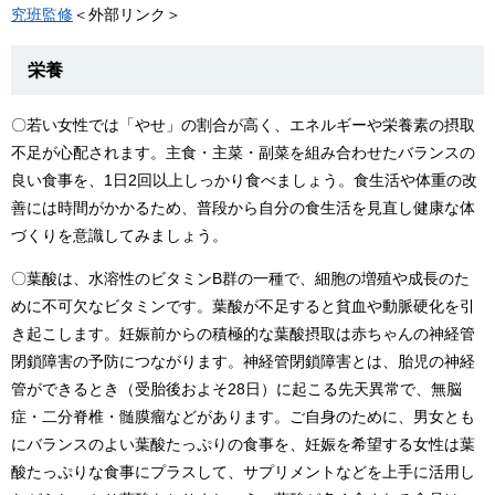
究班監修
＜外部リンク＞
栄養
〇若い女性では「やせ」の割合が高く、エネルギーや栄養素の摂取
不足が心配されます。主食・主菜・副菜を組み合わせたバランスの
良い食事を、1日2回以上しっかり食べましょう。食生活や体重の改
善には時間がかかるため、普段から自分の食生活を見直し健康な体
づくりを意識してみましょう。
〇葉酸は、水溶性のビタミンB群の一種で、細胞の増殖や成長のた
めに不可欠なビタミンです。葉酸が不足すると貧血や動脈硬化を引
き起こします。妊娠前からの積極的な葉酸摂取は赤ちゃんの神経管
閉鎖障害の予防につながります。神経管閉鎖障害とは、胎児の神経
管ができるとき（受胎後およそ28日）に起こる先天異常で、無脳
症・二分脊椎・髄膜瘤などがあります。ご自身のために、男女とも
にバランスのよい葉酸たっぷりの食事を、妊娠を希望する女性は葉
酸たっぷりな食事にプラスして、サプリメントなどを上手に活用し