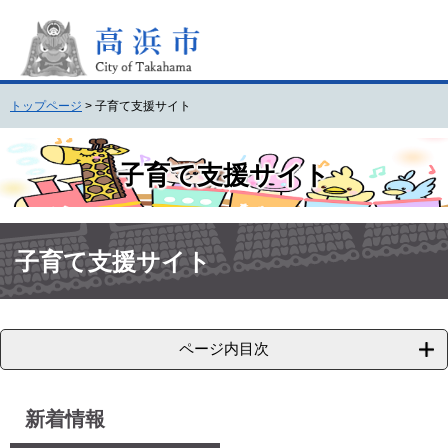
ペ
メ
ー
ニ
ジ
ュ
の
ー
先
を
トップページ
>
子育て支援サイト
頭
飛
で
ば
す
し
子育て支援サイト
。
て
本
文
本
へ
文
子育て支援サイト
ページ内目次
新着情報