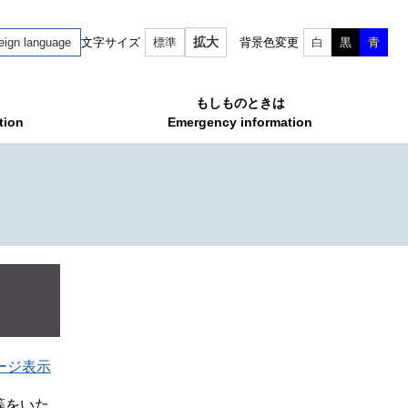
拡大
eign language
文字サイズ
標準
背景色変更
白
黒
青
もしものときは
tion
Emergency information
ージ表示
等をいた