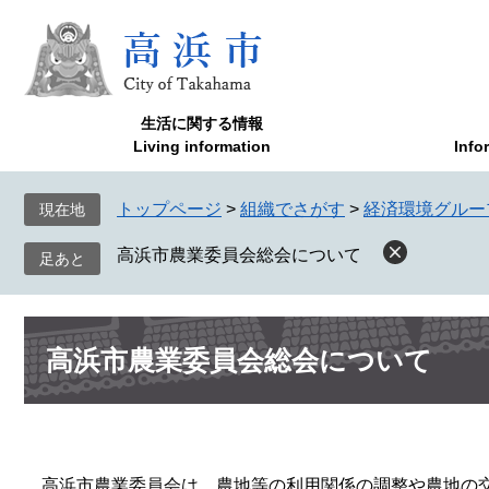
ペ
メ
ー
ニ
ジ
ュ
の
ー
先
を
生活に関する情報
頭
飛
Living information
Info
で
ば
す
し
トップページ
>
組織でさがす
>
経済環境グルー
現在地
。
て
本
高浜市農業委員会総会について
文
へ
本
高浜市農業委員会総会について
文
高浜市農業委員会は、農地等の利用関係の調整や農地の交