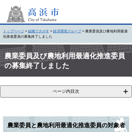
ペ
メ
ー
ニ
ジ
ュ
の
ー
先
を
トップページ
>
組織でさがす
>
経済環境グループ
>
農業委員及び農地利用最適
頭
飛
化推進委員の募集終了しました
で
ば
す
し
本
。
て
文
農業委員及び農地利用最適化推進委員
本
の募集終了しました
文
へ
ページ内目次
農業委員と農地利用最適化推進委員の対象者