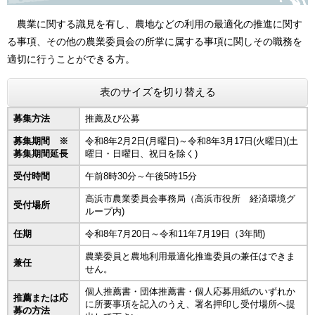
農業に関する識見を有し、農地などの利用の最適化の推進に関す
る事項、その他の農業委員会の所掌に属する事項に関しその職務を
適切に行うことができる方。
表のサイズを切り替える
募集方法
推薦及び公募
募集期間 ※
令和8年2月2日(月曜日)～令和8年3月17日(火曜日)(土
募集期間延長
曜日・日曜日、祝日を除く)
受付時間
午前8時30分～午後5時15分
高浜市農業委員会事務局（高浜市役所 経済環境グ
受付場所
ループ内)
任期
令和8年7月20日～令和11年7月19日（3年間)
農業委員と農地利用最適化推進委員の兼任はできま
兼任
せん。
個人推薦書・団体推薦書・個人応募用紙のいずれか
推薦または応
に所要事項を記入のうえ、署名押印し受付場所へ提
募の方法