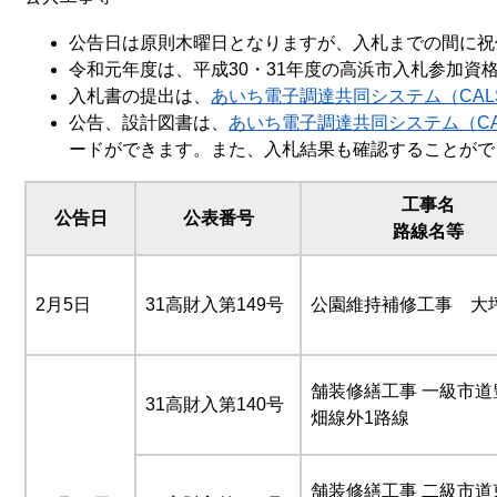
公告日は原則木曜日となりますが、入札までの間に祝
令和元年度は、平成30・31年度の高浜市入札参加資
入札書の提出は、
あいち電子調達共同システム（CA
公告、設計図書は、
あいち電子調達共同システム（CA
ードができます。また、入札結果も確認することがで
工事名
公告日
公表番号
路線名等
2月5日
31高財入第149号
公園維持補修工事 大
舗装修繕工事 一級市道
31高財入第140号
畑線外1路線
舗装修繕工事 二級市道