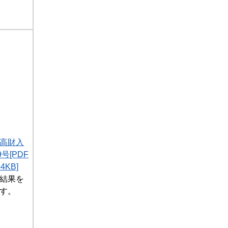
1高財入
号[PDF
KB]
結果を
す。