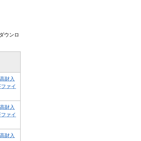
。
ダウンロ
1高財入
DFファイ
1高財入
DFファイ
1高財入