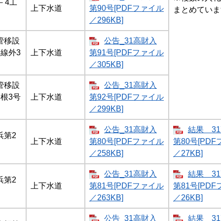
－4工
上下水道
第90号[PDFファイル
まとめていま
／296KB]
管移設
公告_31高財入
線外3
上下水道
第91号[PDFファイル
／305KB]
管移設
公告_31高財入
根3号
上下水道
第92号[PDFファイル
／299KB]
公告_31高財入
結果 3
浜第2
上下水道
第80号[PDFファイル
第80号[PD
）
／258KB]
／27KB]
公告_31高財入
結果 3
浜第2
上下水道
第81号[PDFファイル
第81号[PD
）
／263KB]
／26KB]
公告_31高財入
結果 3