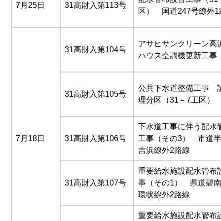
7月25日
31高財入第113号
区） 国道247号線外1
アサヒサンクリーン高
31高財入第104号
ハウス空調機更新工事
公共下水道整備工事 
31高財入第105号
理分区（31－7工区）
下水道工事に伴う配水
7月18日
31高財入第106号
工事（その3） 市道
吉浜線外2路線
重要給水施設配水管布
31高財入第107号
事（その1） 県道碧
環状線外2路線
重要給水施設配水管布