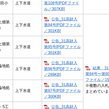
新田小
上下水道
第108号[PDFファイ
ル／307KB]
公告_31高財入
上畑第
上下水道
第94号[PDFファイル
）
／301KB]
公告_31高財入
上畑第
上下水道
第95号[PDFファイル
）
／301KB]
公告_31高財入
論地処
結果 3
上下水道
第96号[PDFファイル
第94号〜第99
／299KB]
ファイル／154
公告_31高財入
※複数の入札
論地処
上下水道
第97号[PDFファイル
まとめていま
／300KB]
－5工
公告_31高財入