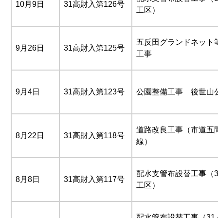
10月9日
31高財入第126号
工区）
五反田グランドネット
9月26日
31高財入第125号
工事
9月4日
31高財入第123号
公園整備工事 後世山
道路改良工事（市道五
8月22日
31高財入第118号
線）
配水支管布設替工事（3
8月8日
31高財入第117号
工区）
配水管布設替工事（31