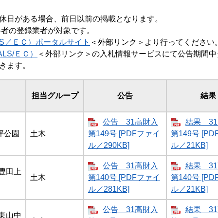
休日がある場合、前日以前の掲載となります。
格者の登録業者が対象です。
LS／ＥＣ）ポータルサイト
＜外部リンク＞
より行ってください
LS/ＥＣ）
＜外部リンク＞
の入札情報サービスにて公告期間中
きます。
担当グループ
公告
結果
公告 31高財入
結果 3
坪公園
土木
第149号 [PDFファイ
第149号 [P
ル／290KB]
ル／21KB]
公告 31高財入
結果 3
豊田上
土木
第140号 [PDFファイ
第140号 [P
ル／281KB]
ル／21KB]
公告 31高財入
結果 3
東山中