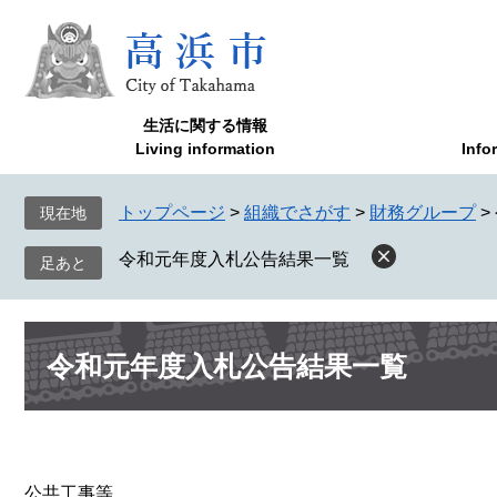
ペ
メ
ー
ニ
ジ
ュ
の
ー
先
を
生活に関する情報
頭
飛
Living information
Info
で
ば
す
し
トップページ
>
組織でさがす
>
財務グループ
>
現在地
。
て
本
令和元年度入札公告結果一覧
文
へ
本
令和元年度入札公告結果一覧
文
公共工事等