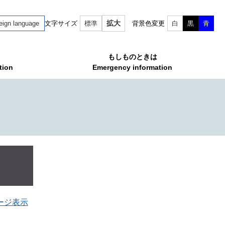
拡大
eign language
文字サイズ
標準
背景色変更
白
黒
青
もしものときは
tion
Emergency information
ージ表示