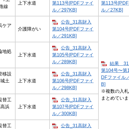
上下水道
第113号[PDFファイ
第113号[PD
路線
ル／297KB]
ル／27KB]
公告_31高財入
浜ケア
介護障がい
第104号[PDFファイ
ル／291KB]
公告_31高財入
論地処
上下水道
第105号[PDFファイ
ル／289KB]
結果 3
第104号〜第1
管移設
公告_31高財入
DFファイル／
半城土
上下水道
第106号[PDFファイ
B]
ル／298KB]
※複数の入札
まとめていま
設替工
公告_31高財入
南高浜
上下水道
第107号[PDFファイ
ル／300KB]
設替工
公告_31高財入