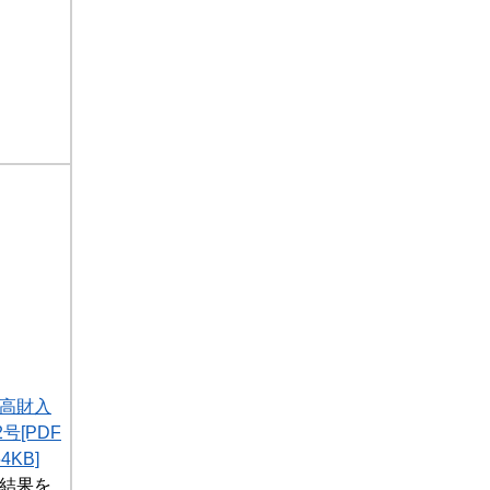
1高財入
号[PDF
KB]
結果を