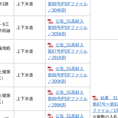
外1路
上下水道
第98号[PDFファイル
／304KB]
公告_31高財入
－6工
上下水道
第99号[PDFファイル
半田線
／305KB]
公告_31高財入
論地処
上下水道
第87号[PDFファイル
／291KB]
公告_31高財入
上畑第
上下水道
第88号[PDFファイル
区）
／300KB]
公告_31高財入
上畑第
結果 3
上下水道
第89号[PDFファイル
区）
第87号〜第92
／299KB]
ファイル／154
公告_31高財入
※複数の入札