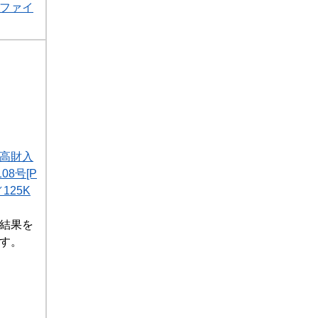
Fファイ
1高財入
08号[P
125K
結果を
す。