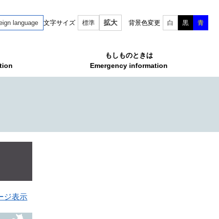
拡大
eign language
文字サイズ
標準
背景色変更
白
黒
青
もしものときは
tion
Emergency information
ージ表示