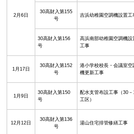
30高財入第155
2月6日
吉浜幼稚園空調機設置工
号
30高財入第156
高浜南部幼稚園空調機設
号
工事
30高財入第152
港小学校校長・会議室空
1月17日
号
機更新工事
30高財入第150
配水支管布設工事（30－
1月9日
号
工区）
30高財入第136
12月12日
湯山住宅排管修繕工事
号