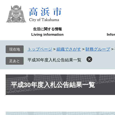
ペ
メ
ー
ニ
ジ
ュ
の
ー
先
を
生活に関する情報
頭
飛
Living information
Info
で
ば
す
し
トップページ
>
組織でさがす
>
財務グループ
>
現在地
。
て
本
平成30年度入札公告結果一覧
文
へ
本
平成30年度入札公告結果一覧
文