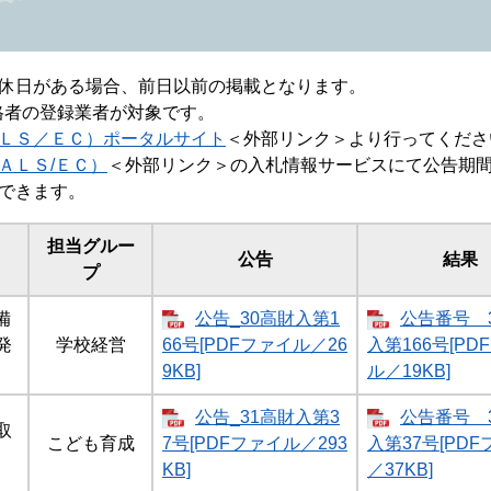
休日がある場合、前日以前の掲載となります。
資格者の登録業者が対象です。
ＬＳ／ＥＣ）ポータルサイト
＜外部リンク＞
より行ってくださ
ＡＬＳ/ＥＣ）
＜外部リンク＞
の入札情報サービスにて公告期
できます。
担当グルー
公告
結果
プ
備
公告_30高財入第1
公告番号 
発
学校経営
66号[PDFファイル／26
入第166号[PD
9KB]
ル／19KB]
公告_31高財入第3
公告番号 
取
こども育成
7号[PDFファイル／293
入第37号[PD
KB]
／37KB]