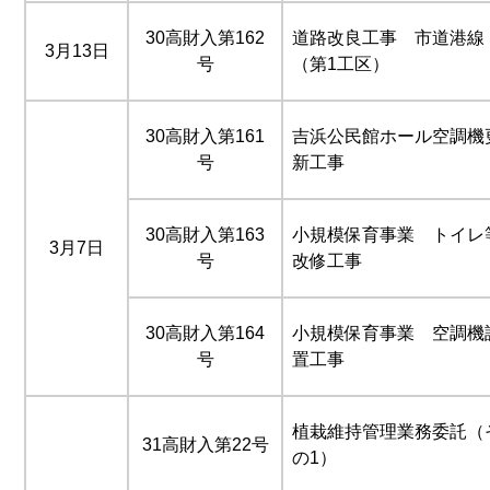
30高財入第162
道路改良工事 市道港線
3月13日
号
（第1工区）
30高財入第161
吉浜公民館ホール空調機
号
新工事
30高財入第163
小規模保育事業 トイレ
3月7日
号
改修工事
30高財入第164
小規模保育事業 空調機
号
置工事
植栽維持管理業務委託（
31高財入第22号
の1）