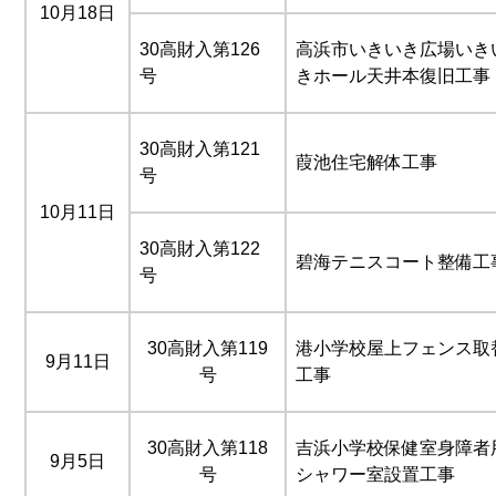
10月18日
30高財入第126
高浜市いきいき広場いき
号
きホール天井本復旧工事
30高財入第121
葭池住宅解体工事
号
10月11日
30高財入第122
碧海テニスコート整備工
号
30高財入第119
港小学校屋上フェンス取
9月11日
号
工事
30高財入第118
吉浜小学校保健室身障者
9月5日
号
シャワー室設置工事