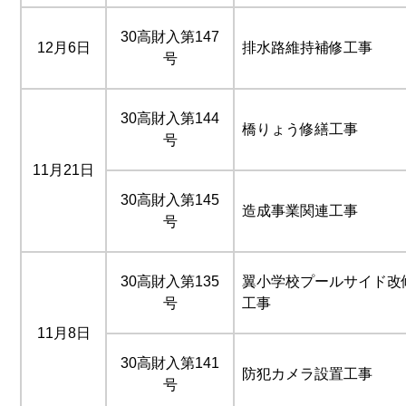
30高財入第147
12月6日
排水路維持補修工事
号
30高財入第144
橋りょう修繕工事
号
11月21日
30高財入第145
造成事業関連工事
号
30高財入第135
翼小学校プールサイド改
号
工事
11月8日
30高財入第141
防犯カメラ設置工事
号