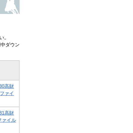
い。
間中ダウン
30高財
Fファイ
31高財
Fファイル