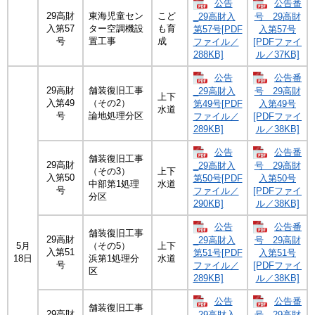
公告
公告番
29高財
東海児童セン
こど
_29高財入
号 29高財
入第57
ター空調機設
も育
第57号[PDF
入第57号
号
置工事
成
ファイル／
[PDFファイ
288KB]
ル／37KB]
公告
公告番
29高財
舗装復旧工事
_29高財入
号 29高財
上下
入第49
（その2）
第49号[PDF
入第49号
水道
号
論地処理分区
ファイル／
[PDFファイ
289KB]
ル／38KB]
公告
公告番
舗装復旧工事
29高財
_29高財入
号 29高財
（その3）
上下
入第50
第50号[PDF
入第50号
中部第1処理
水道
号
ファイル／
[PDFファイ
分区
290KB]
ル／38KB]
公告
公告番
舗装復旧工事
29高財
_29高財入
号 29高財
5月
（その5）
上下
入第51
第51号[PDF
入第51号
18日
浜第1処理分
水道
号
ファイル／
[PDFファイ
区
289KB]
ル／38KB]
公告
公告番
舗装復旧工事
29高財
_29高財入
号 29高財