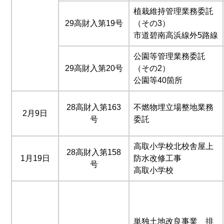
植栽維持管理業務委託
29高財入第19号
（その3）
市道碧南高浜線外5路線
公園等管理業務委託
29高財入第20号
（その2）
公園等40箇所
28高財入第163
不燃物埋立場整地業務
2月9日
号
委託
高取小学校北校舎屋上
28高財入第158
1月19日
防水改修工事
号
高取小学校
単独土地改良事業 排