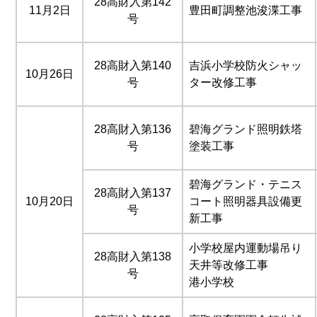
28高財入第142
11月2日
豊田町調整池浚渫工事
号
28高財入第140
吉浜小学校防火シャッ
10月26日
号
ター改修工事
28高財入第136
碧海グランド照明鉄塔
号
塗装工事
碧海グランド・テニス
28高財入第137
10月20日
コート照明器具設備更
号
新工事
小学校屋内運動場吊り
28高財入第138
天井等改修工事
号
港小学校