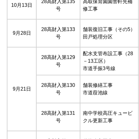
28高財入第135
高取保育園園舎軒先補
10月13日
号
修工事
28高財入第133
舗装復旧工事（その5）
9月28日
号
田戸処理分区
配水支管布設工事（28
28高財入第129
－13工区）
号
市道手振3号線
28高財入第130
舗装修繕工事
9月21日
号
市道葭池線
28高財入第131
南中学校高圧キュービ
号
クル更新工事