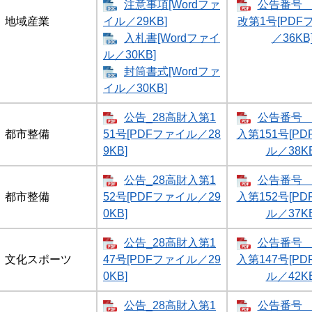
注意事項[Wordファ
公告番号 
地域産業
イル／29KB]
改第1号[PDF
入札書[Wordファイ
／36KB
ル／30KB]
封筒書式[Wordファ
イル／30KB]
公告_28高財入第1
公告番号 
都市整備
51号[PDFファイル／28
入第151号[P
9KB]
ル／38KB
公告_28高財入第1
公告番号 
都市整備
52号[PDFファイル／29
入第152号[P
0KB]
ル／37KB
公告_28高財入第1
公告番号 
文化スポーツ
47号[PDFファイル／29
入第147号[P
0KB]
ル／42KB
公告_28高財入第1
公告番号 