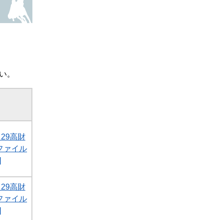
い。
29高財
Fファイル
]
29高財
Fファイル
]