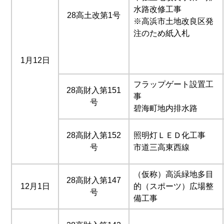
水路改修工事
28高土改第1号
※高浜市土地改良区発
注のため紙入札
1月12日
フラップゲート設置工
28高財入第151
事
号
碧海町地内排水路
28高財入第152
照明灯ＬＥＤ化工事
号
市道三高東西線
（仮称）高浜緑地多目
28高財入第147
12月1日
的（スポーツ）広場整
号
備工事