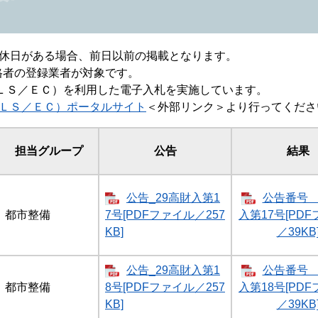
休日がある場合、前日以前の掲載となります。
資格者の登録業者が対象です。
ＡＬＳ／ＥＣ）を利用した電子入札を実施しています。
ＬＳ／ＥＣ）ポータルサイト
＜外部リンク＞
より行ってくださ
担当グループ
公告
結果
公告_29高財入第1
公告番号 
都市整備
7号[PDFファイル／257
入第17号[PD
KB]
／39KB
公告_29高財入第1
公告番号 
都市整備
8号[PDFファイル／257
入第18号[PD
KB]
／39KB