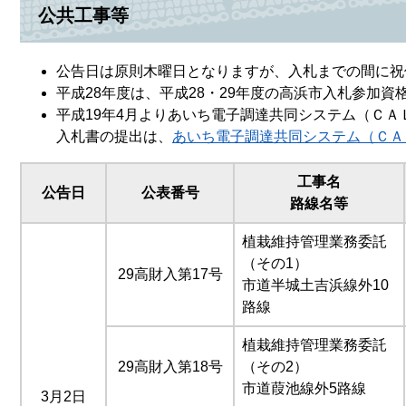
公共工事等
公告日は原則木曜日となりますが、入札までの間に祝
平成28年度は、平成28・29年度の高浜市入札参加
平成19年4月よりあいち電子調達共同システム（Ｃ
入札書の提出は、
あいち電子調達共同システム（ＣＡ
工事名
公告日
公表番号
路線名等
植栽維持管理業務委託
（その1）
29高財入第17号
市道半城土吉浜線外10
路線
植栽維持管理業務委託
29高財入第18号
（その2）
市道葭池線外5路線
3月2日