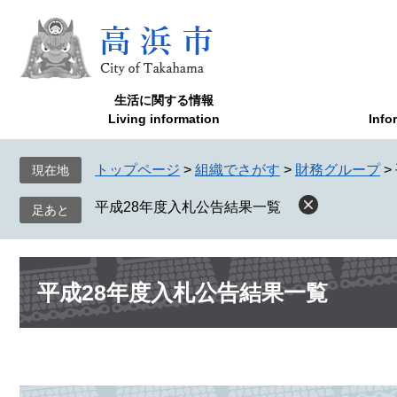
ペ
メ
ー
ニ
ジ
ュ
の
ー
先
を
生活に関する情報
頭
飛
Living information
Info
で
ば
す
し
トップページ
>
組織でさがす
>
財務グループ
>
現在地
。
て
本
平成28年度入札公告結果一覧
文
へ
本
平成28年度入札公告結果一覧
文