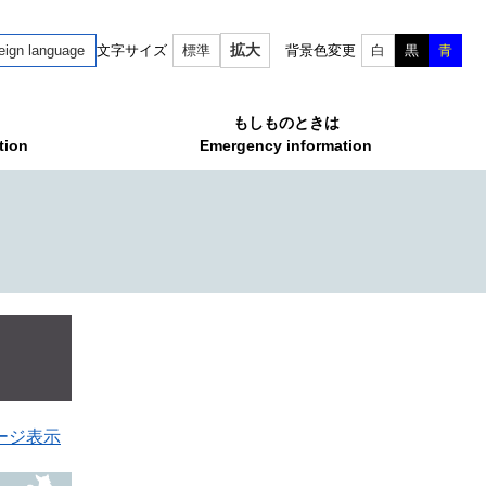
拡大
eign language
文字サイズ
標準
背景色変更
白
黒
青
もしものときは
tion
Emergency information
ージ表示