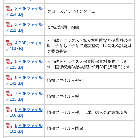
2[PDFファイル
クローズアップインタビュー
／224KB]
3[PDFファイル
まちの話題・前編
／221KB]
＜市政トピックス＞私立幼稚園など授業料の補
4[PDFファイル
助、子育ち・子育て施設整備、民営化検討委員
／104KB]
会委員募集
5[PDFファイル
＜市政トピックス＞保育園保育料を改定しま
す、国保税第2期納期限は6月30日(月曜日)です
／113KB]
6[PDFファイル
情報ファイル－福祉
／141KB]
7[PDFファイル
情報ファイル－税
／113KB]
8[PDFファイル
情報ファイル－税、し尿、婦人会結婚相談所
／106KB]
9[PDFファイル
情報ファイル－国保
／101KB]