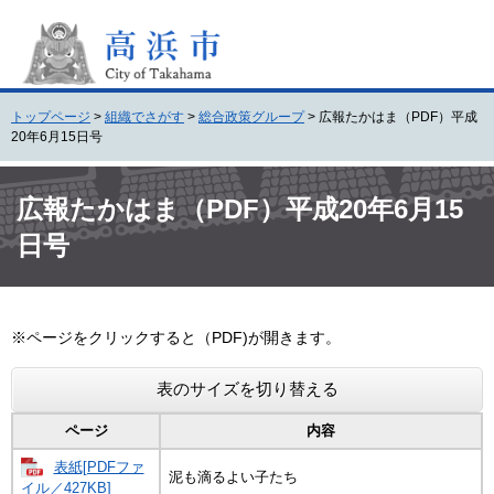
ペ
メ
ー
ニ
ジ
ュ
の
ー
先
を
トップページ
>
組織でさがす
>
総合政策グループ
>
広報たかはま（PDF）平成
頭
飛
20年6月15日号
で
ば
す
し
本
。
て
文
広報たかはま（PDF）平成20年6月15
本
日号
文
へ
※ページをクリックすると（PDF)が開きます。
表のサイズを切り替える
ページ
内容
表紙[PDFファ
泥も滴るよい子たち
イル／427KB]