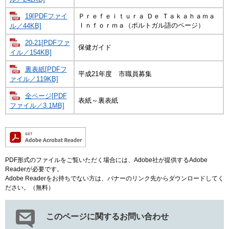
19[PDFファイ
Ｐｒｅｆｅｉｔｕｒａ Ｄｅ Ｔａｋａｈａｍａ
Ｉｎｆｏｒｍａ（ポルトガル語のページ）
ル／44KB]
20-21[PDFファ
保健ガイド
イル／154KB]
裏表紙[PDFフ
平成21年度 市職員募集
ァイル／119KB]
全ページ[PDF
表紙～裏表紙
ファイル／3.1MB]
PDF形式のファイルをご覧いただく場合には、Adobe社が提供するAdobe
Readerが必要です。
Adobe Readerをお持ちでない方は、バナーのリンク先からダウンロードしてく
ださい。（無料）
このページに関するお問い合わせ