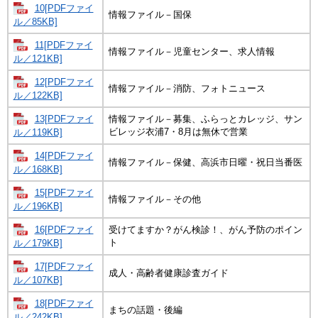
10[PDFファイ
情報ファイル－国保
ル／85KB]
11[PDFファイ
情報ファイル－児童センター、求人情報
ル／121KB]
12[PDFファイ
情報ファイル－消防、フォトニュース
ル／122KB]
13[PDFファイ
情報ファイル－募集、ふらっとカレッジ、サン
ビレッジ衣浦7・8月は無休で営業
ル／119KB]
14[PDFファイ
情報ファイル－保健、高浜市日曜・祝日当番医
ル／168KB]
15[PDFファイ
情報ファイル－その他
ル／196KB]
16[PDFファイ
受けてますか？がん検診！、がん予防のポイン
ト
ル／179KB]
17[PDFファイ
成人・高齢者健康診査ガイド
ル／107KB]
18[PDFファイ
まちの話題・後編
ル／242KB]