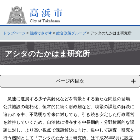
ペ
メ
ー
ニ
ジ
ュ
の
ー
先
を
トップページ
>
組織でさがす
>
総合政策グループ
>
アシタのたかはま研究所
頭
飛
で
ば
本
す
し
文
アシタのたかはま研究所
。
て
本
文
へ
ページ内目次
急速に進展する少子高齢化などを背景とする新たな問題の登場、
公共施設の老朽化、恒常的に続く財政難など、喫緊の課題の解決に
追われる中、不透明な将来に対しても、引き続き安定した行政運営
を維持していくため、自治体に潜在する中長期的・分野横断的な課
題に対し、より高い視点で課題解決に向け、集中して調査・研究を
行う機関として「アシタのたかはま研究所」は平成26年8月に設立