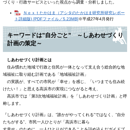
づくり・行政サービスといった視点から調査・分析しました。
Ｎｅｘｔたかはま（アシタのたかはま研究所研究レポー
ト詳細版) [PDFファイル／5.23MB]
※平成27年4月発行
キーワードは”自分ごと” ～しあわせづくり
計画の策定～
しあわせづくり計画とは
住み慣れた地域で行政と住民が一体となって支え合う総合的な地
域福祉に取り組む計画である「地域福祉計画」
の実践が、すべての市民が「幸せ」を感じ、「いつまでも住み続
けたい！」と思える高浜市の実現につながると考え、
高浜市では「第3次地域福祉計画」を「しあわせづくり計画」と呼
称します。
『しあわせづくり計画』は、”誰かがやってくれる”ではなく、”自分
たちがする”、市民一人ひとりが「高浜市に暮ら
す幸せ」のために、一人ひとりができることを詰め込んだガイドブ