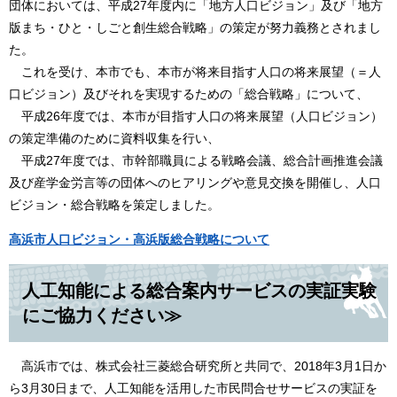
団体においては、平成27年度内に「地方人口ビジョン」及び「地方
版まち・ひと・しごと創生総合戦略」の策定が努力義務とされまし
た。
これを受け、本市でも、本市が将来目指す人口の将来展望（＝人
口ビジョン）及びそれを実現するための「総合戦略」について、
平成26年度では、本市が目指す人口の将来展望（人口ビジョン）
の策定準備のために資料収集を行い、
平成27年度では、市幹部職員による戦略会議、総合計画推進会議
及び産学金労言等の団体へのヒアリングや意見交換を開催し、人口
ビジョン・総合戦略を策定しました。
高浜市人口ビジョン・高浜版総合戦略について
人工知能による総合案内サービスの実証実験
にご協力ください≫
高浜市では、株式会社三菱総合研究所と共同で、2018年3月1日か
ら3月30日まで、人工知能を活用した市民問合せサービスの実証を