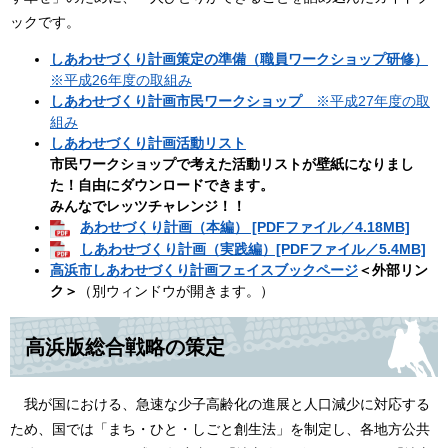
ックです。
しあわせづくり計画策定の準備（職員ワークショップ研修）
※平成26年度の取組み
しあわせづくり計画市民ワークショップ
※平成27年度の取
組み
しあわせづくり計画活動リスト
市民ワークショップで考えた活動リストが壁紙になりまし
た！自由にダウンロードできます。
みんなでレッツチャレンジ！！
あわせづくり計画（本編） [PDFファイル／4.18MB]
しあわせづくり計画（実践編）[PDFファイル／5.4MB]
高浜市しあわせづくり計画フェイスブックページ
＜外部リン
ク＞
（別ウィンドウが開きます。）
高浜版総合戦略の策定
我が国における、急速な少子高齢化の進展と人口減少に対応する
ため、国では「まち・ひと・しごと創生法」を制定し、各地方公共