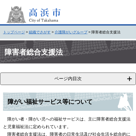
ペ
メ
ー
ニ
ジ
ュ
の
ー
先
を
トップページ
>
組織でさがす
>
介護障がいグループ
>
障害者総合支援法
頭
飛
で
ば
本
す
し
文
障害者総合支援法
。
て
本
文
へ
ページ内目次
障がい福祉サービス等について
障がい者・障がい児への福祉サービスは、主に障害者総合支援法
と児童福祉法に定められています。
障害者総合支援法は、障害者の日常生活及び社会生活を総合的に