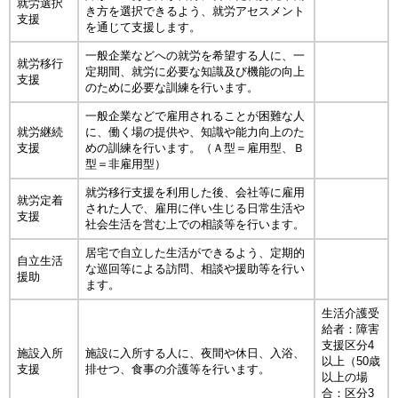
就労選択
き方を選択できるよう、就労アセスメント
支援
を通じて支援します。
一般企業などへの就労を希望する人に、一
就労移行
定期間、就労に必要な知識及び機能の向上
支援
のために必要な訓練を行います。
一般企業などで雇用されることが困難な人
就労継続
に、働く場の提供や、知識や能力向上のた
支援
めの訓練を行います。（Ａ型＝雇用型、Ｂ
型＝非雇用型）
就労移行支援を利用した後、会社等に雇用
就労定着
された人で、雇用に伴い生じる日常生活や
支援
社会生活を営む上での相談等を行います。
居宅で自立した生活ができるよう、定期的
自立生活
な巡回等による訪問、相談や援助等を行い
援助
ます。
生活介護受
給者：障害
支援区分4
施設入所
施設に入所する人に、夜間や休日、入浴、
以上（50歳
支援
排せつ、食事の介護等を行います。
以上の場
合：区分3