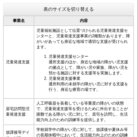
表のサイズを切り替える
事業名
内容
児童福祉施設として位置づけられる児童発達支援セ
ンターと、児童発達支援事業の2種類があります。障
がいがあっても身近な地域で適切な支援が受けられ
ます。
児童発達支援センター
児童発達支援
通所支援のほか、身近な地域の障がい児支援
の拠点として、障がい児や家族、障がい児を
預かる施設に対する支援等を実施します。
児童発達支援事業
通所利用の未就学の障がい児に対する支援を
行う、身近な療育の場です。
人工呼吸器を装着している等重度の障がいの状態
居宅訪問型児
で、児童発達支援等を受けるために外出することが
童発達支援
困難である障がい児に対して、居宅を訪問し、生活
能力向上のための訓練等を提供します。
学校就学中の障がい児に対して、放課後や夏休み等
放課後等デイ
の長期休暇中において、生活能力向上のための訓練