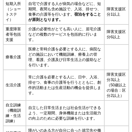
短期入所
自宅で介護する人が病気の場合などに、短
（ショー
期間、夜間も含め施設で、入浴、排せつ、
障害支援区
トステ
食事の介護等を行います。
宿泊をすること
分1以上
イ）
が原則となります。
重度障害
介護の必要性がとても高い人に、居宅介護
障害支援区
者等包括
などの複数のサービスを包括的に行いま
分6以上
支援
す。
医療と常時介護を必要とする人に、病院な
どの施設において機能訓練、療養上の管
療養介護
理、看護、介護及び日常生活上の援助など
を行います。
障害支援区
常に介護を必要とする人に、日中、入浴、
分3以上
排せつ、食事の介護等を行うとともに、創
生活介護
（50歳以上
作的活動または生産活動の機会を提供しま
の場合：区
す。
分2以上）
自立訓練
自立した日常生活または社会生活ができる
（機能訓
よう、一定期間、身体機能または生活能力
練・生活
の向上のために必要な訓練を行います。
訓練）
障がいのある方が自分に合った就労先や働