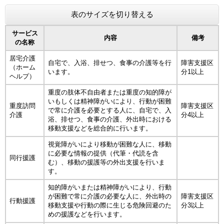
表のサイズを切り替える
サービス
内容
備考
の名称
居宅介護
自宅で、入浴、排せつ、食事の介護等を行
障害支援区
（ホーム
います。
分1以上
ヘルプ）
重度の肢体不自由者または重度の知的障が
いもしくは精神障がいにより、行動が困難
重度訪問
障害支援区
で常に介護を必要とする人に、自宅で、入
介護
分4以上
浴、排せつ、食事の介護、外出時における
移動支援などを総合的に行います。
視覚障がいにより移動が困難な人に、移動
に必要な情報の提供（代筆・代読を含
同行援護
む）、移動の援護等の外出支援を行いま
す。
知的障がいまたは精神障がいにより、行動
が困難で常に介護の必要な人に、外出時の
障害支援区
行動援護
移動支援や行動の際に生じる危険回避のた
分3以上
めの援護などを行います。