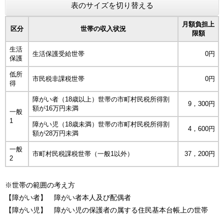
表のサイズを切り替える
月額負担上
区分
世帯の収入状況
限額
生活
生活保護受給世帯
0円
保護
低所
市民税非課税世帯
0円
得
障がい者（18歳以上）世帯の市町村民税所得割
9，300円
額が16万円未満
一般
1
障がい児（18歳未満）世帯の市町村民税所得割
4，600円
額が28万円未満
一般
市町村民税課税世帯（一般1以外）
37，200円
2
※世帯の範囲の考え方
【障がい者】 障がい者本人及び配偶者
【障がい児】 障がい児の保護者の属する住民基本台帳上の世帯