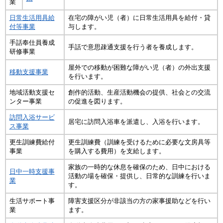
業
日常生活用具給
在宅の障がい児（者）に日常生活用具を給付・貸
付等事業
与します。
手話奉仕員養成
手話で意思疎通支援を行う者を養成します。
研修事業
屋外での移動が困難な障がい児（者）の外出支援
移動支援事業
を行います。
地域活動支援セ
創作的活動、生産活動機会の提供、社会との交流
ンター事業
の促進を図ります。
訪問入浴サービ
居宅に訪問入浴車を派遣し、入浴を行います。
ス事業
更生訓練費給付
更生訓練費（訓練を受けるために必要な文房具等
事業
を購入する費用）を支給します。
家族の一時的な休息を確保のため、日中における
日中一時支援事
活動の場を確保・提供し、日常的な訓練を行いま
業
す。
生活サポート事
障害支援区分が非該当の方の家事援助などを行い
業
ます。