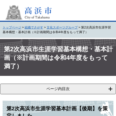
ペ
メ
ー
ニ
ジ
ュ
の
ー
先
を
トップページ
>
組織でさがす
>
文化スポーツグループ
>
第2次高浜市生涯学習
頭
飛
基本構想・基本計画（※計画期間は令和4年度をもって満了）
で
ば
す
し
本
。
て
文
第2次高浜市生涯学習基本構想・基本計
本
画（※計画期間は令和4年度をもって
文
へ
満了）
ページ内目次
第2次高浜市生涯学習基本計画【後期】を策
定しました