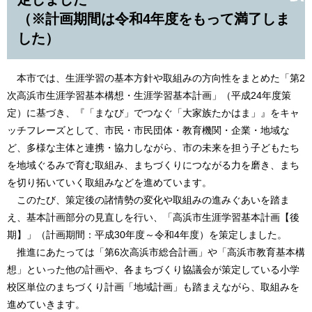
（※計画期間は令和4年度をもって満了しま
した）
本市では、生涯学習の基本方針や取組みの方向性をまとめた「第2
次高浜市生涯学習基本構想・生涯学習基本計画」（平成24年度策
定）に基づき、『「まなび」でつなぐ「大家族たかはま」』をキャ
ッチフレーズとして、市民・市民団体・教育機関・企業・地域な
ど、多様な主体と連携・協力しながら、市の未来を担う子どもたち
を地域ぐるみで育む取組み、まちづくりにつながる力を磨き、まち
を切り拓いていく取組みなどを進めています。
このたび、策定後の諸情勢の変化や取組みの進みぐあいを踏ま
え、基本計画部分の見直しを行い、「高浜市生涯学習基本計画【後
期】」（計画期間：平成30年度～令和4年度）を策定しました。
推進にあたっては「第6次高浜市総合計画」や「高浜市教育基本構
想」といった他の計画や、各まちづくり協議会が策定している小学
校区単位のまちづくり計画「地域計画」も踏まえながら、取組みを
進めていきます。