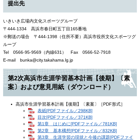
提出先
いきいき広場内文化スポーツグループ
〒444-1334 高浜市春日町五丁目165番地
※郵送の場合 〒444-1398（住所不要）高浜市役所文化スポーツグ
ループ
Tel 0566-95-9569（内線631） Fax 0566-52-7918
E-mail bunka@city.takahama.lg.jp
第2次高浜市生涯学習基本計画【後期】〔素
案〕および意見用紙（ダウンロード）
高浜市生涯学習基本計画【後期】〔素案〕［PDF形式］
表紙[PDFファイル／298KB]
目次[PDFファイル／371KB]
第1章 はじめに[PDFファイル／781KB]
第2章 基本構想[PDFファイル／832KB]
第3章 生涯学習の現状と今後の課題[PDFファイ