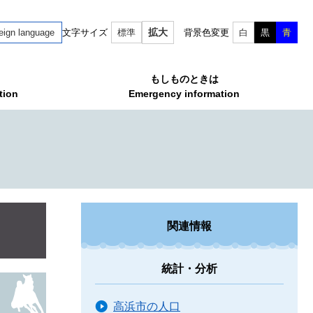
拡大
eign language
文字サイズ
標準
背景色変更
白
黒
青
もしものときは
tion
Emergency information
関連情報
統計・分析
高浜市の人口