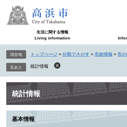
ペ
メ
ー
ニ
ジ
ュ
の
ー
先
を
生活に関する情報
頭
飛
Living information
Info
で
ば
す
し
トップページ
>
分類でさがす
>
市政情報
>
市の
現在地
。
て
本
統計情報
文
へ
本
統計情報
文
基本情報