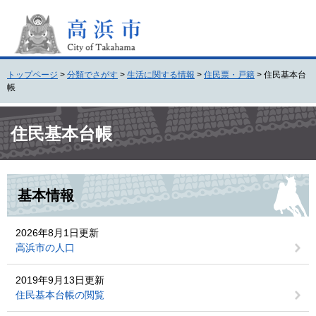
ペ
メ
ー
ニ
ジ
ュ
の
ー
先
を
トップページ
>
分類でさがす
>
生活に関する情報
>
住民票・戸籍
>
住民基本台
頭
飛
帳
で
ば
す
し
本
。
て
文
住民基本台帳
本
文
へ
基本情報
2026年8月1日更新
高浜市の人口
2019年9月13日更新
住民基本台帳の閲覧