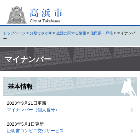
ペ
メ
ー
ニ
ジ
ュ
の
ー
先
を
トップページ
>
分類でさがす
>
生活に関する情報
>
住民票・戸籍
>
マイナンバ
頭
飛
ー
で
ば
す
し
本
。
て
文
マイナンバー
本
文
へ
基本情報
2023年9月21日更新
マイナンバー（個人番号）
2023年5月1日更新
証明書コンビニ交付サービス