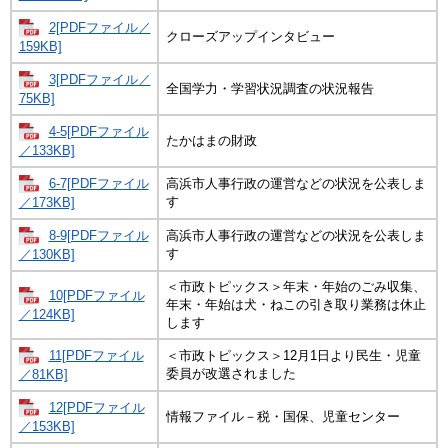
2[PDFファイル／
クローズアップインタビュー
159KB]
3[PDFファイル／
全国学力・学習状況調査の状況報告
75KB]
4-5[PDFファイル
たかはまの財政
／133KB]
6-7[PDFファイル
高浜市人事行政の運営などの状況を公表しま
す
／173KB]
8-9[PDFファイル
高浜市人事行政の運営などの状況を公表しま
す
／130KB]
＜市政トピックス＞年末・年始のごみ収集、
10[PDFファイル
年末・年始は犬・ねこの引き取り業務は休止
／124KB]
します
11[PDFファイル
＜市政トピックス＞12月1日より民生・児童
委員が改選されました
／81KB]
12[PDFファイル
情報ファイル－税・国保、児童センター
／153KB]