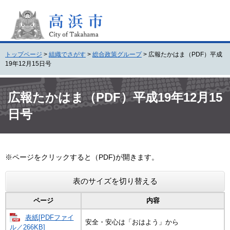
ペ
メ
ー
ニ
ジ
ュ
の
ー
先
を
トップページ
>
組織でさがす
>
総合政策グループ
>
広報たかはま（PDF）平成
頭
飛
19年12月15日号
で
ば
す
し
本
。
て
文
広報たかはま（PDF）平成19年12月15
本
日号
文
へ
※ページをクリックすると（PDF)が開きます。
表のサイズを切り替える
ページ
内容
表紙[PDFファイ
安全・安心は「おはよう」から
ル／266KB]