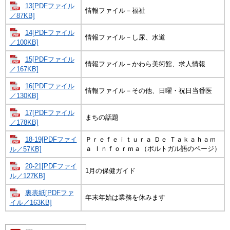
13[PDFファイル
情報ファイル－福祉
／87KB]
14[PDFファイル
情報ファイル－し尿、水道
／100KB]
15[PDFファイル
情報ファイル－かわら美術館、求人情報
／167KB]
16[PDFファイル
情報ファイル－その他、日曜・祝日当番医
／130KB]
17[PDFファイル
まちの話題
／178KB]
18-19[PDFファイ
Ｐｒｅｆｅｉｔｕｒａ Ｄｅ Ｔａｋａｈａｍ
ａ Ｉｎｆｏｒｍａ（ポルトガル語のページ）
ル／57KB]
20-21[PDFファイ
1月の保健ガイド
ル／127KB]
裏表紙[PDFファ
年末年始は業務を休みます
イル／163KB]