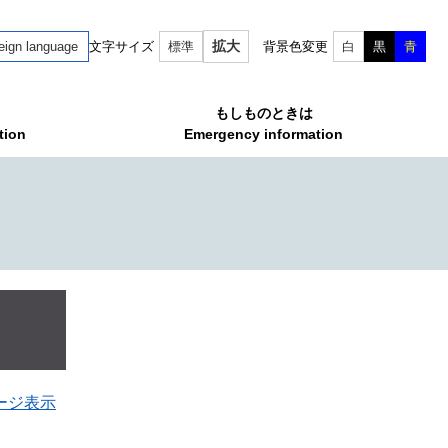
拡大
eign language
文字サイズ
標準
背景色変更
白
黒
青
もしものときは
tion
Emergency information
ージ表示