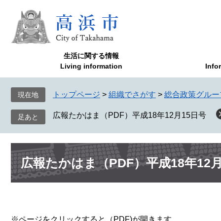
ペ
メ
ー
ニ
ジ
ュ
の
ー
先
を
生活に関する情報
頭
飛
Living information
Info
で
ば
す
し
トップページ
>
組織でさがす
>
総合政策グルー
現在地
。
て
本
広報たかはま（PDF）平成18年12月15日号
文
へ
本
広報たかはま（PDF）平成18年12月
文
※ページをクリックすると（PDF)が開きます。