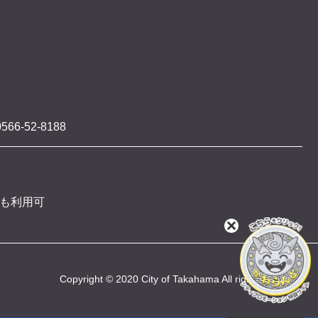
566-52-8188
 も利用可
閉
じ
る
Copyright © 2020 City of Takahama All rights reserved