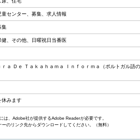
し尿、住宅
児童センター、募集、求人情報
募集
保健、その他、日曜祝日当番医
ｒａ Ｄｅ Ｔａｋａｈａｍａ Ｉｎｆｏｒｍａ（ポルトガル語
を休みます
、Adobe社が提供するAdobe Readerが必要です。
は、バナーのリンク先からダウンロードしてください。（無料）