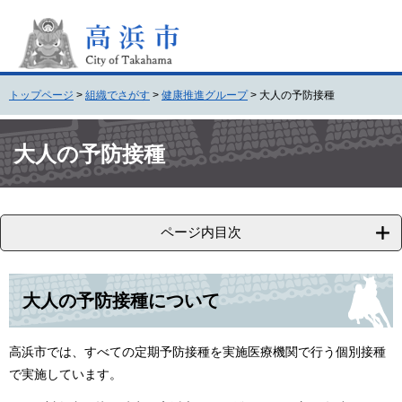
ペ
メ
ー
ニ
ジ
ュ
の
ー
先
を
トップページ
>
組織でさがす
>
健康推進グループ
>
大人の予防接種
頭
飛
で
ば
本
す
し
文
大人の予防接種
。
て
本
文
へ
ページ内目次
大人の予防接種について
高浜市では、すべての定期予防接種を実施医療機関で行う個別接種
で実施しています。